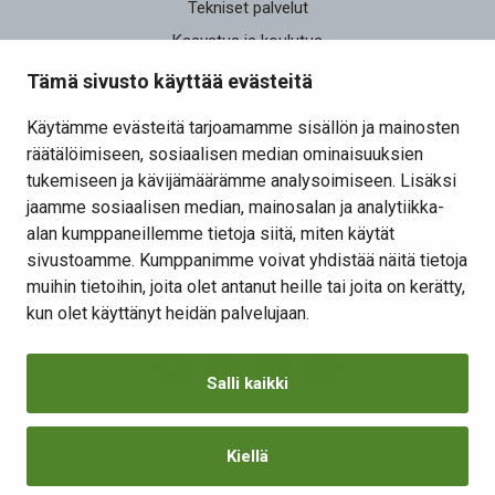
Tekniset palvelut
Kasvatus ja koulutus
Elinvoima
Tämä sivusto käyttää evästeitä
Osallistu ja vaikuta
Käytämme evästeitä tarjoamamme sisällön ja mainosten
räätälöimiseen, sosiaalisen median ominaisuuksien
Yhteystiedot
tukemiseen ja kävijämäärämme analysoimiseen. Lisäksi
Kansalaisaloite
jaamme sosiaalisen median, mainosalan ja analytiikka-
alan kumppaneillemme tietoja siitä, miten käytät
Lomakkeet
sivustoamme. Kumppanimme voivat yhdistää näitä tietoja
Tietosuojaseloste
muihin tietoihin, joita olet antanut heille tai joita on kerätty,
Evästeiden hallinta
kun olet käyttänyt heidän palvelujaan.
Salli kaikki
Kiellä
Saavutettavuusseloste