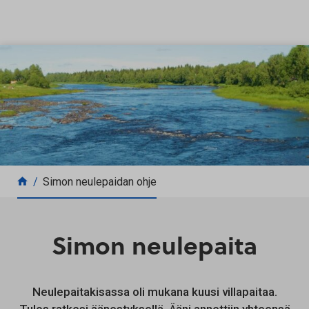
Siirry sisältöön
Simon neulepaidan ohje
Simon neulepaita
Neulepaitakisassa oli mukana kuusi villapaitaa.