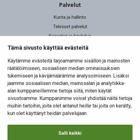
Palvelut
Kunta ja hallinto
Tekniset palvelut
Kasvatus ja koulutus
Elinvoima
Tämä sivusto käyttää evästeitä
Osallistu ja vaikuta
Käytämme evästeitä tarjoamamme sisällön ja mainosten
räätälöimiseen, sosiaalisen median ominaisuuksien
Yhteystiedot
tukemiseen ja kävijämäärämme analysoimiseen. Lisäksi
Kansalaisaloite
jaamme sosiaalisen median, mainosalan ja analytiikka-
alan kumppaneillemme tietoja siitä, miten käytät
Lomakkeet
sivustoamme. Kumppanimme voivat yhdistää näitä tietoja
Tietosuojaseloste
muihin tietoihin, joita olet antanut heille tai joita on kerätty,
Evästeiden hallinta
kun olet käyttänyt heidän palvelujaan.
Salli kaikki