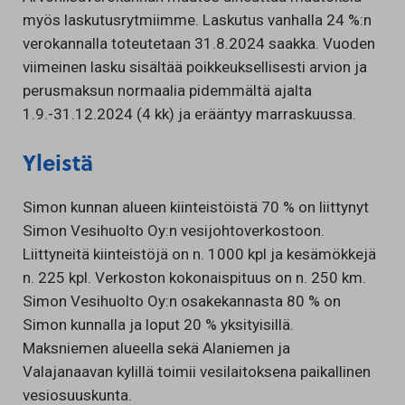
myös laskutusrytmiimme. Laskutus vanhalla 24 %:n
verokannalla toteutetaan 31.8.2024 saakka. Vuoden
viimeinen lasku sisältää poikkeuksellisesti arvion ja
perusmaksun normaalia pidemmältä ajalta
1.9.-31.12.2024 (4 kk) ja erääntyy marraskuussa.
Yleistä
Simon kunnan alueen kiinteistöistä 70 % on liittynyt
Simon Vesihuolto Oy:n vesijohtoverkostoon.
Liittyneitä kiinteistöjä on n. 1000 kpl ja kesämökkejä
n. 225 kpl. Verkoston kokonaispituus on n. 250 km.
Simon Vesihuolto Oy:n osakekannasta 80 % on
Simon kunnalla ja loput 20 % yksityisillä.
Maksniemen alueella sekä Alaniemen ja
Valajanaavan kylillä toimii vesilaitoksena paikallinen
vesiosuuskunta.