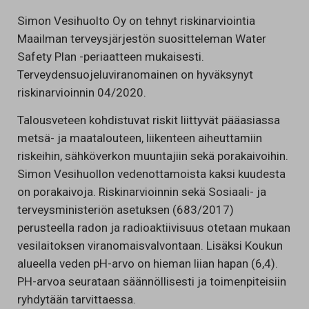
Simon Vesihuolto Oy on tehnyt riskinarviointia
Maailman terveysjärjestön suositteleman Water
Safety Plan -periaatteen mukaisesti.
Terveydensuojeluviranomainen on hyväksynyt
riskinarvioinnin 04/2020.
Talousveteen kohdistuvat riskit liittyvät pääasiassa
metsä- ja maatalouteen, liikenteen aiheuttamiin
riskeihin, sähköverkon muuntajiin sekä porakaivoihin.
Simon Vesihuollon vedenottamoista kaksi kuudesta
on porakaivoja. Riskinarvioinnin sekä Sosiaali- ja
terveysministeriön asetuksen (683/2017)
perusteella radon ja radioaktiivisuus otetaan mukaan
vesilaitoksen viranomaisvalvontaan. Lisäksi Koukun
alueella veden pH-arvo on hieman liian hapan (6,4).
PH-arvoa seurataan säännöllisesti ja toimenpiteisiin
ryhdytään tarvittaessa.