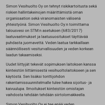
Simon Vesihuolto Oy on tehnyt riskikartoitusta sekä
riskien hallintakeinojen määrittämistä oman
organisaation sekä viranomaisten välisenä
yhteistyönä. Simon Vesihuolto Oy:n toimittama
talousvesi on STM:n asetuksen (683/2017)
laatuvaatimukset ja laatusuositukset täyttävää
puhdasta juomavettä. Veden laatua tarkkaillaan
säännöllisesti vesiturvallisuuden ja veden korkean
laadun takaamiseksi.
Uudet liittyjät tekevät sopimuksen laitoksen kanssa
kiinteistön liittämisestä vesihuoltolaitokseen ja sen
käytöstä. Sen lisäksi tonttijohdon
rakentamissuunnitelmalle tulee hakea sijoitus- ja
kaivuulupa. Ilmoitukset kiinteistön omistajan
vaihdosta tehdään tehdään siirtolomakkeella.
Simon Vesihuolto Oy ei tee enää veden