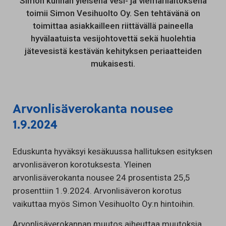
Simon kunnan yleisenä vesi- ja viemärilaitoksena
toimii Simon Vesihuolto Oy. Sen tehtävänä on
toimittaa asiakkailleen riittävällä paineella
hyvälaatuista vesijohtovettä sekä huolehtia
jätevesistä kestävän kehityksen periaatteiden
mukaisesti.
Arvonlisäverokanta nousee
1.9.2024
Eduskunta hyväksyi kesäkuussa hallituksen esityksen
arvonlisäveron korotuksesta. Yleinen
arvonlisäverokanta nousee 24 prosentista 25,5
prosenttiin 1.9.2024. Arvonlisäveron korotus
vaikuttaa myös Simon Vesihuolto Oy:n hintoihin.
Arvonlisäverokannan muutos aiheuttaa muutoksia