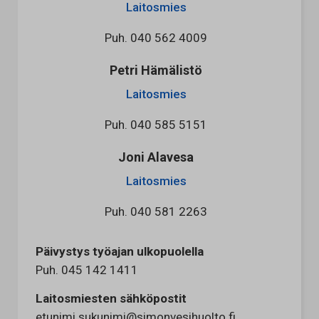
Laitosmies
Puh.
040 562 4009
Petri Hämälistö
Laitosmies
Puh.
040 585 5151
Joni Alavesa
Laitosmies
Puh.
040 581 2263
Päivystys työajan ulkopuolella
Puh. 045 142 1411
Laitosmiesten sähköpostit
etunimi.sukunimi@simonvesihuolto.fi