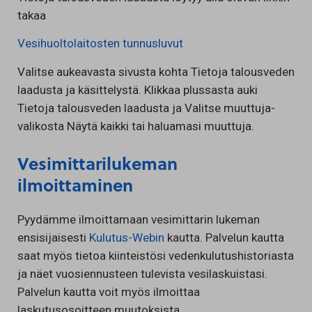
takaa
Vesihuoltolaitosten tunnusluvut
Valitse aukeavasta sivusta kohta Tietoja talousveden
laadusta ja käsittelystä. Klikkaa plussasta auki
Tietoja talousveden laadusta ja Valitse muuttuja-
valikosta Näytä kaikki tai haluamasi muuttuja.
Vesimittarilukeman
ilmoittaminen
Pyydämme ilmoittamaan vesimittarin lukeman
ensisijaisesti
Kulutus-Webin
kautta. Palvelun kautta
saat myös tietoa kiinteistösi vedenkulutushistoriasta
ja näet vuosiennusteen tulevista vesilaskuistasi.
Palvelun kautta voit myös ilmoittaa
laskutusosoitteen muutoksista.