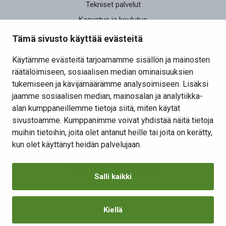
Tekniset palvelut
Kasvatus ja koulutus
Elinvoima
Tämä sivusto käyttää evästeitä
Osallistu ja vaikuta
Käytämme evästeitä tarjoamamme sisällön ja mainosten
räätälöimiseen, sosiaalisen median ominaisuuksien
Yhteystiedot
tukemiseen ja kävijämäärämme analysoimiseen. Lisäksi
Kansalaisaloite
jaamme sosiaalisen median, mainosalan ja analytiikka-
alan kumppaneillemme tietoja siitä, miten käytät
Lomakkeet
sivustoamme. Kumppanimme voivat yhdistää näitä tietoja
Tietosuojaseloste
muihin tietoihin, joita olet antanut heille tai joita on kerätty,
Evästeiden hallinta
kun olet käyttänyt heidän palvelujaan.
Salli kaikki
Kiellä
Saavutettavuusseloste