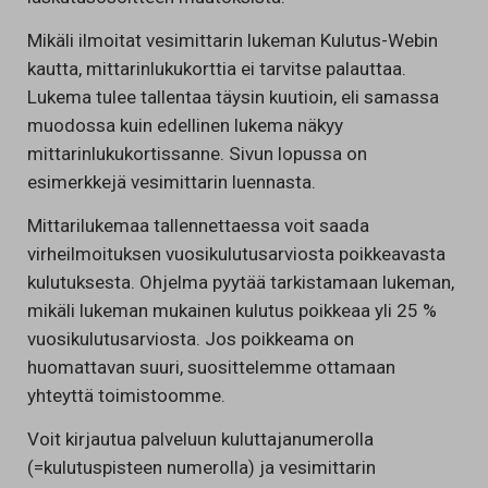
Mikäli ilmoitat vesimittarin lukeman Kulutus-Webin
kautta, mittarinlukukorttia ei tarvitse palauttaa.
Lukema tulee tallentaa täysin kuutioin, eli samassa
muodossa kuin edellinen lukema näkyy
mittarinlukukortissanne. Sivun lopussa on
esimerkkejä vesimittarin luennasta.
Mittarilukemaa tallennettaessa voit saada
virheilmoituksen vuosikulutusarviosta poikkeavasta
kulutuksesta. Ohjelma pyytää tarkistamaan lukeman,
mikäli lukeman mukainen kulutus poikkeaa yli 25 %
vuosikulutusarviosta. Jos poikkeama on
huomattavan suuri, suosittelemme ottamaan
yhteyttä toimistoomme.
Voit kirjautua palveluun kuluttajanumerolla
(=kulutuspisteen numerolla) ja vesimittarin