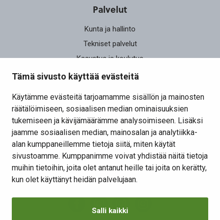
Palvelut
Kunta ja hallinto
Tekniset palvelut
Kasvatus ja koulutus
Elinvoima
Tämä sivusto käyttää evästeitä
Osallistu ja vaikuta
Käytämme evästeitä tarjoamamme sisällön ja mainosten
räätälöimiseen, sosiaalisen median ominaisuuksien
Yhteystiedot
tukemiseen ja kävijämäärämme analysoimiseen. Lisäksi
Kansalaisaloite
jaamme sosiaalisen median, mainosalan ja analytiikka-
alan kumppaneillemme tietoja siitä, miten käytät
Lomakkeet
sivustoamme. Kumppanimme voivat yhdistää näitä tietoja
Tietosuojaseloste
muihin tietoihin, joita olet antanut heille tai joita on kerätty,
Evästeiden hallinta
kun olet käyttänyt heidän palvelujaan.
Salli kaikki