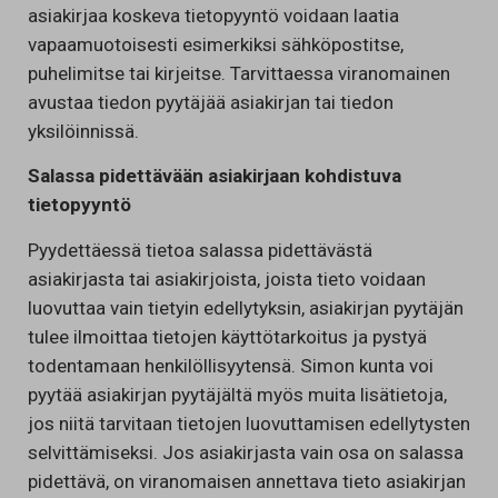
asiakirjaa koskeva tietopyyntö voidaan laatia
vapaamuotoisesti esimerkiksi sähköpostitse,
puhelimitse tai kirjeitse. Tarvittaessa viranomainen
avustaa tiedon pyytäjää asiakirjan tai tiedon
yksilöinnissä.
Salassa pidettävään asiakirjaan kohdistuva
tietopyyntö
Pyydettäessä tietoa salassa pidettävästä
asiakirjasta tai asiakirjoista, joista tieto voidaan
luovuttaa vain tietyin edellytyksin, asiakirjan pyytäjän
tulee ilmoittaa tietojen käyttötarkoitus ja pystyä
todentamaan henkilöllisyytensä. Simon kunta voi
pyytää asiakirjan pyytäjältä myös muita lisätietoja,
jos niitä tarvitaan tietojen luovuttamisen edellytysten
selvittämiseksi. Jos asiakirjasta vain osa on salassa
pidettävä, on viranomaisen annettava tieto asiakirjan