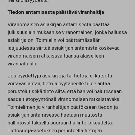
henkilöllisyydestä.
Tiedon antamisesta päättävä viranhaltija
Viranomaisen asiakirjan antamisesta päättää
julkisuuslain mukaan se viranomainen, jonka hallussa
asiakirja on. Toimielin voi päättämässään
laajuudessa siirtää asiakirjan antamista koskevaa
viranomaisen ratkaisuvaltaansa alaiselleen
viranhaltijalle.
Jos pyydettyjä asiakirjoja tai tietoja ei katsota
voitavan antaa, tietoja pyytäneelle tulee antaa
perustelut sekä tieto siitä, että hän voi halutessaan
saada tietopyyntönsä viranomaisen ratkaistavaksi.
Toimielimen ja viranhaltijan päätökseen tiedon ja
asiakirjan antamisessa haetaan muutosta
hallintovalituksella suoraan hallinto-oikeudelta.
Tietosuoja-asetuksen perusteella tietojen