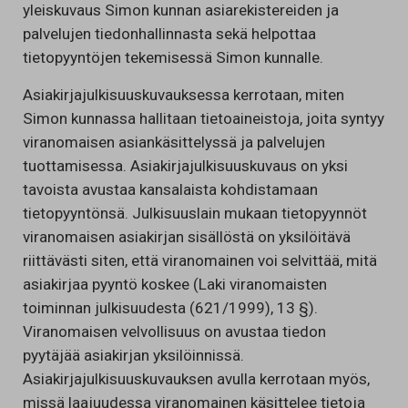
yleiskuvaus Simon kunnan asiarekistereiden ja
palvelujen tiedonhallinnasta sekä helpottaa
tietopyyntöjen tekemisessä Simon kunnalle.
Asiakirjajulkisuuskuvauksessa kerrotaan, miten
Simon kunnassa hallitaan tietoaineistoja, joita syntyy
viranomaisen asiankäsittelyssä ja palvelujen
tuottamisessa. Asiakirjajulkisuuskuvaus on yksi
tavoista avustaa kansalaista kohdistamaan
tietopyyntönsä. Julkisuuslain mukaan tietopyynnöt
viranomaisen asiakirjan sisällöstä on yksilöitävä
riittävästi siten, että viranomainen voi selvittää, mitä
asiakirjaa pyyntö koskee (Laki viranomaisten
toiminnan julkisuudesta (621/1999), 13 §).
Viranomaisen velvollisuus on avustaa tiedon
pyytäjää asiakirjan yksilöinnissä.
Asiakirjajulkisuuskuvauksen avulla kerrotaan myös,
missä laajuudessa viranomainen käsittelee tietoja