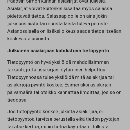
Pääosin Simon kunnan asiakirjat ovat julkisia.
Asiakirjat voivat kuitenkin sisältää myös salassa
pidettävää tietoa. Salassapidolle on aina jokin
julkisuuslaista tai muusta laista tuleva peruste.
Asianosaisella on lisäksi oikeus saada tietoa itseään
koskevista asioista.
Julkiseen asiakirjaan kohdistuva tietopyyntö
Tietopyyntö on hyvä yksilöidä mahdollisimman
tarkasti, jotta asiakirjan löytäminen helpottuu.
Tietopyynnössä tulee yksilöidä mitä asiakirjaa tai
asiakirjoja pyyntö koskee. Esimerkiksi asiakirjan
päivämäärä tai otsikko kannattaa ilmoittaa, jos se on
tiedossa.
Jos tietopyyntö koskee julkista asiakirjaa, ei
tietopyyntöä tarvitse perustella eikä tiedon pyytäjän
tarvitse kertoa, mihin tietoa käytetään. Julkista