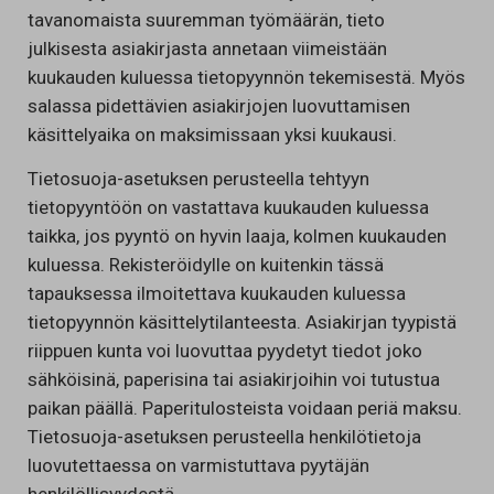
tavanomaista suuremman työmäärän, tieto
julkisesta asiakirjasta annetaan viimeistään
kuukauden kuluessa tietopyynnön tekemisestä. Myös
salassa pidettävien asiakirjojen luovuttamisen
käsittelyaika on maksimissaan yksi kuukausi.
Tietosuoja-asetuksen perusteella tehtyyn
tietopyyntöön on vastattava kuukauden kuluessa
taikka, jos pyyntö on hyvin laaja, kolmen kuukauden
kuluessa. Rekisteröidylle on kuitenkin tässä
tapauksessa ilmoitettava kuukauden kuluessa
tietopyynnön käsittelytilanteesta. Asiakirjan tyypistä
riippuen kunta voi luovuttaa pyydetyt tiedot joko
sähköisinä, paperisina tai asiakirjoihin voi tutustua
paikan päällä. Paperitulosteista voidaan periä maksu.
Tietosuoja-asetuksen perusteella henkilötietoja
luovutettaessa on varmistuttava pyytäjän