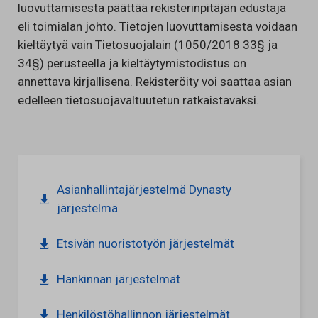
luovuttamisesta päättää rekisterinpitäjän edustaja
eli toimialan johto. Tietojen luovuttamisesta voidaan
kieltäytyä vain Tietosuojalain (1050/2018 33§ ja
34§) perusteella ja kieltäytymistodistus on
annettava kirjallisena. Rekisteröity voi saattaa asian
edelleen tietosuojavaltuutetun ratkaistavaksi.
Asianhallintajärjestelmä Dynasty
järjestelmä
Etsivän nuoristotyön järjestelmät
Hankinnan järjestelmät
Henkilöstöhallinnon järjestelmät