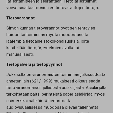
järjestämiseen ja seurantaan. Tietojärjestelmät
voivat sisältää monien eri tietovarantojen tietoja
.
Tietovarannot
Simon kunnan tietovarannot ovat sen tehtävien
hoidon tai toiminnan myötä muodostuneita
laajempia tietoaineistokokonaisuuksia, joita
käsitellään tietojärjestelmien avulla tai
manuaalisesti.
Tietopalvelu ja tietopyynnöt
Jokaisella on viranomaisten toiminnan julkisuudesta
annetun lain (621/1999) mukaisesti oikeus saada
tieto viranomaisen julkisesta asiakirjasta. Asiakirjalla
tarkoitetaan paitsi perinteistä paperiasiakirjaa, myös
esimerkiksi sähköistä tiedostoa tai
audiovisuaalisessa muodossa olevaa tallennetta.