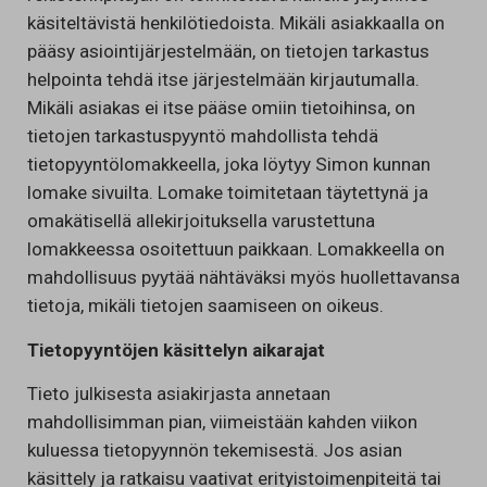
käsiteltävistä henkilötiedoista. Mikäli asiakkaalla on
pääsy asiointijärjestelmään, on tietojen tarkastus
helpointa tehdä itse järjestelmään kirjautumalla.
Mikäli asiakas ei itse pääse omiin tietoihinsa, on
tietojen tarkastuspyyntö mahdollista tehdä
tietopyyntölomakkeella, joka löytyy Simon kunnan
lomake sivuilta. Lomake toimitetaan täytettynä ja
omakätisellä allekirjoituksella varustettuna
lomakkeessa osoitettuun paikkaan. Lomakkeella on
mahdollisuus pyytää nähtäväksi myös huollettavansa
tietoja, mikäli tietojen saamiseen on oikeus.
Tietopyyntöjen käsittelyn aikarajat
Tieto julkisesta asiakirjasta annetaan
mahdollisimman pian, viimeistään kahden viikon
kuluessa tietopyynnön tekemisestä. Jos asian
käsittely ja ratkaisu vaativat erityistoimenpiteitä tai