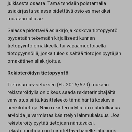
julkisesta osasta. Tämä tehdään poistamalla
asiakirjasta salassa pidettävä osio esimerkiksi
mustaamalla se.
Salassa pidettäviä asiakirjoja koskeva tietopyyntö
pyydetään tekemään kirjallisesti kunnan
tietopyyntölomakkeella tai vapaamuotoisella
tietopyynnöllä, jonka tulee sisältää tietojen pyytäjän
omakätinen allekirjoitus.
Rekisteröidyn tietopyyntö
Tietosuoja-asetuksen (EU 2016/679) mukaan
rekisteröidyllä on oikeus saada rekisterinpitäjältä
vahvistus siitä, käsitteleekö tämä häntä koskevia
henkilötietoja. Näin rekisteröidyllä on mahdollisuus
arvioida ja varmistaa käsittelyn lainmukaisuus. Jos
rekisteröity pyytää tietojaan nähtäväksi,
rekisterinpitäjän on toimitettava hänelle jäljennös