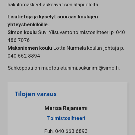
hakulomakkeet aukeavat sen alapuolelta.
Lisätietoja ja kyselyt suoraan koulujen
yhteyshenkilöille.
Simon koulu
Suvi Ylisuvanto toimistosihteeri p. 040
486 7076
Maksniemen koulu
Lotta Nurmela koulun johtaja p.
040 662 8894
Sähköposti on muotoa etunimi.sukunimi@simo.fi.
Tilojen varaus
Marisa Rajaniemi
Toimistosihteeri
Puh.
040 663 6893