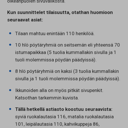
oikeanpuolen sivuvalikosta.
Kun suunnittelet tilaisuutta, otathan huomioon
seuraavat asiat:
Tilaan mahtuu enintään 110 henkilöä.
10 hlö pöytäryhmiä on seitsemän eli yhteensä 70
istumapaikkaa (5 tuolia kummallakin sivulla ja 1
tuoli molemmissa pöydän päädyissä).
8 hlö pöytäryhmiä on kaksi (3 tuolia kummallakin
sivulla ja 1 tuoli molemmissa pöydän päädyissä).
Ikkunoiden alla on myös pitkät sivupenkit.
Katsothan tarkemmin kuvista.
Tällä hetkellä astiasto koostuu seuraavista:
syviä ruokalautasia 116, matalia ruokalautasia
101, leipälautasia 110, kahvikuppeja 86,