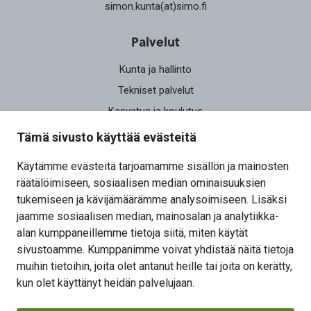
simon.kunta(at)simo.fi
Palvelut
Kunta ja hallinto
Tekniset palvelut
Kasvatus ja koulutus
Elinvoima
Tämä sivusto käyttää evästeitä
Osallistu ja vaikuta
Käytämme evästeitä tarjoamamme sisällön ja mainosten
räätälöimiseen, sosiaalisen median ominaisuuksien
Yhteystiedot
tukemiseen ja kävijämäärämme analysoimiseen. Lisäksi
Kansalaisaloite
jaamme sosiaalisen median, mainosalan ja analytiikka-
alan kumppaneillemme tietoja siitä, miten käytät
Lomakkeet
sivustoamme. Kumppanimme voivat yhdistää näitä tietoja
Tietosuojaseloste
muihin tietoihin, joita olet antanut heille tai joita on kerätty,
Evästeiden hallinta
kun olet käyttänyt heidän palvelujaan.