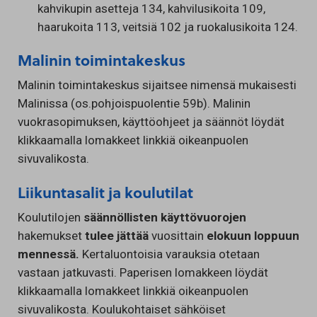
kahvikupin asetteja 134, kahvilusikoita 109,
haarukoita 113, veitsiä 102 ja ruokalusikoita 124.
Malinin toimintakeskus
Malinin toimintakeskus sijaitsee nimensä mukaisesti
Malinissa (os.pohjoispuolentie 59b). Malinin
vuokrasopimuksen, käyttöohjeet ja säännöt löydät
klikkaamalla lomakkeet linkkiä oikeanpuolen
sivuvalikosta.
Liikuntasalit ja koulutilat
Koulutilojen
säännöllisten
käyttövuorojen
hakemukset
tulee jättää
vuosittain
elokuun loppuun
mennessä.
Kertaluontoisia varauksia otetaan
vastaan jatkuvasti.
Paperisen lomakkeen löydät
klikkaamalla lomakkeet linkkiä oikeanpuolen
sivuvalikosta. Koulukohtaiset sähköiset