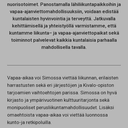
nuorisotoimet. Panostamalla lähiliikuntapaikkoihin ja
vapaa-ajanviettomahdollisuuksiin, voidaan edistää
kuntalaisten hyvinvointia ja terveyttä.
Jatkuvalla
kehittämisellä ja yhteistyöllä varmista
mme
, että
kuntamme liikunta
– ja vapaa-ajanvietto
paikat sekä
toiminnot palvelevat kaikkia kuntalaisia parhaalla
mahdollisella tavalla.
Vapaa-aikaa voi Simossa viettää liikunnan, erilaisten
harrastusten sekä eri järjestöjen ja Kivalo-opiston
tarjoamien vaihtoehtojen parissa. Simossa on hyvä
kirjasto ja ympärivuotinen kulttuuritarjonta sekä
monipuoliset perusliikuntamahdollisuudet. Lisäksi
omaehtoista vapaa-aikaa voi viettää luonnossa
kunto-ja retkipoluilla.