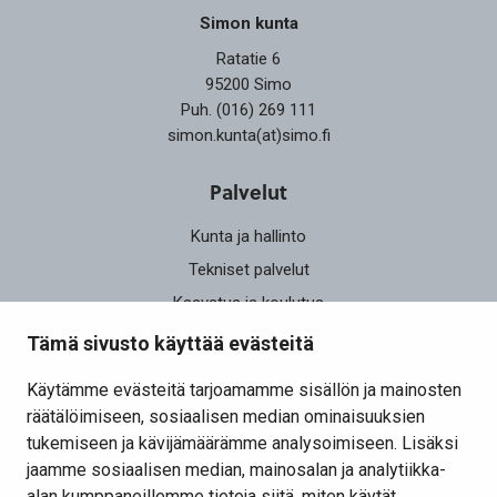
Simon kunta
Ratatie 6
95200 Simo
Puh. (016) 269 111
simon.kunta(at)simo.fi
Palvelut
Kunta ja hallinto
Tekniset palvelut
Kasvatus ja koulutus
Elinvoima
Tämä sivusto käyttää evästeitä
Osallistu ja vaikuta
Käytämme evästeitä tarjoamamme sisällön ja mainosten
räätälöimiseen, sosiaalisen median ominaisuuksien
Yhteystiedot
tukemiseen ja kävijämäärämme analysoimiseen. Lisäksi
Kansalaisaloite
jaamme sosiaalisen median, mainosalan ja analytiikka-
alan kumppaneillemme tietoja siitä, miten käytät