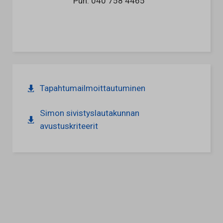
Puh.
040 758 4465
Tapahtumailmoittautuminen
Simon sivistyslautakunnan
avustuskriteerit