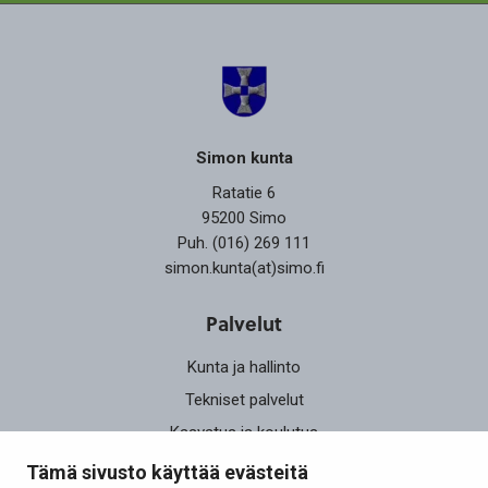
Simon kunta
Ratatie 6
95200 Simo
Puh. (016) 269 111
simon.kunta(at)simo.fi
Palvelut
Kunta ja hallinto
Tekniset palvelut
Kasvatus ja koulutus
Elinvoima
Tämä sivusto käyttää evästeitä