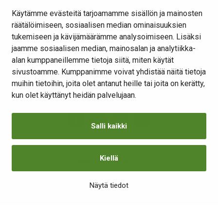
Osallistu ja vaikuta
Käytämme evästeitä tarjoamamme sisällön ja mainosten
räätälöimiseen, sosiaalisen median ominaisuuksien
Yhteystiedot
tukemiseen ja kävijämäärämme analysoimiseen. Lisäksi
Kansalaisaloite
jaamme sosiaalisen median, mainosalan ja analytiikka-
alan kumppaneillemme tietoja siitä, miten käytät
Lomakkeet
sivustoamme. Kumppanimme voivat yhdistää näitä tietoja
Tietosuojaseloste
muihin tietoihin, joita olet antanut heille tai joita on kerätty,
Evästeiden hallinta
kun olet käyttänyt heidän palvelujaan.
Salli kaikki
Kiellä
Saavutettavuusseloste
Näytä tiedot