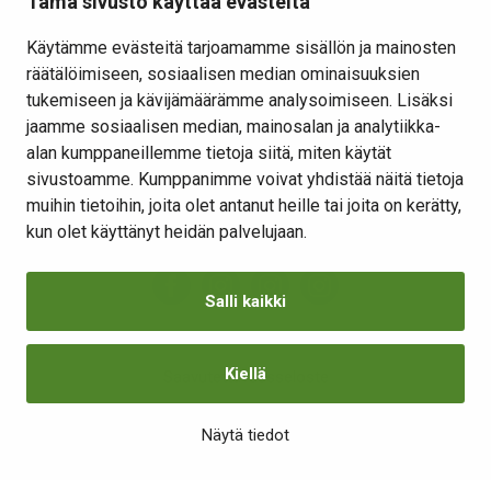
Tämä sivusto käyttää evästeitä
Osallistu ja vaikuta
Käytämme evästeitä tarjoamamme sisällön ja mainosten
räätälöimiseen, sosiaalisen median ominaisuuksien
Yhteystiedot
tukemiseen ja kävijämäärämme analysoimiseen. Lisäksi
Kansalaisaloite
jaamme sosiaalisen median, mainosalan ja analytiikka-
alan kumppaneillemme tietoja siitä, miten käytät
Lomakkeet
sivustoamme. Kumppanimme voivat yhdistää näitä tietoja
Tietosuojaseloste
muihin tietoihin, joita olet antanut heille tai joita on kerätty,
Evästeiden hallinta
kun olet käyttänyt heidän palvelujaan.
Salli kaikki
Kiellä
Saavutettavuusseloste
Näytä tiedot