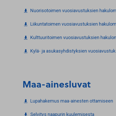
Nuorisotoimen vuosiavustuksien hakulo
Liikuntatoimen vuosiavustuksien hakulo
Kulttuuritoimen vuosiavustuksien hakul
Kylä- ja asukasyhdistyksien vuosiavustu
Maa-ainesluvat
Lupahakemus maa-ainesten ottamiseen
Selvitys naapurin kuulemisesta