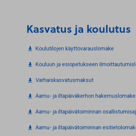
Kasvatus ja koulutus
Koulutilojen käyttövarauslomake
Kouluun ja esiopetukseen ilmoittautumi
Varhaiskasvatusmaksut
Aamu- ja iltapäiväkerhon hakemuslomake
Aamu- ja iltapäivätoiminnan osallistumisa
Aamu- ja iltapäivätoiminnan esitietolomak