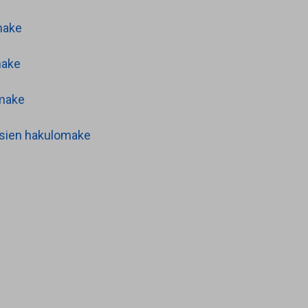
make
make
omake
ksien hakulomake