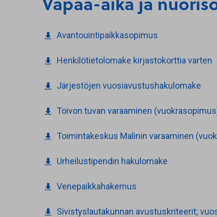
Vapaa-aika ja nuoris
Avantouintipaikkasopimus
Henkilötietolomake kirjastokorttia varten
Järjestöjen vuosiavustushakulomake
Toivon tuvan varaaminen (vuokrasopimus),
Toimintakeskus Malinin varaaminen (vuok
Urheilustipendin hakulomake
Venepaikkahakemus
Sivistyslautakunnan avustuskriteerit; vuosi