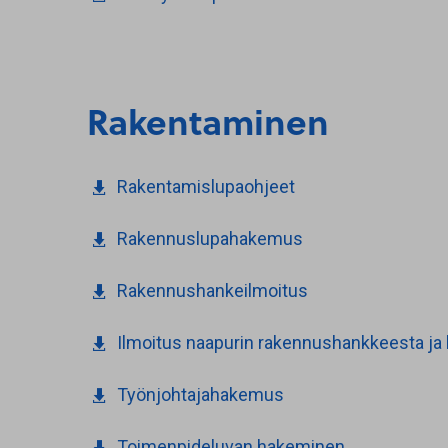
Rakentaminen
Rakentamislupaohjeet
Rakennuslupahakemus
Rakennushankeilmoitus
Ilmoitus naapurin rakennushankkeesta ja 
Työnjohtajahakemus
Toimenpideluvan hakeminen