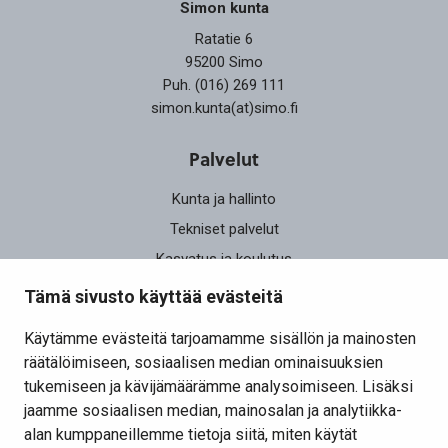
Simon kunta
Ratatie 6
95200 Simo
Puh. (016) 269 111
simon.kunta(at)simo.fi
Palvelut
Kunta ja hallinto
Tekniset palvelut
Kasvatus ja koulutus
Elinvoima
Tämä sivusto käyttää evästeitä
Osallistu ja vaikuta
Käytämme evästeitä tarjoamamme sisällön ja mainosten
räätälöimiseen, sosiaalisen median ominaisuuksien
Yhteystiedot
tukemiseen ja kävijämäärämme analysoimiseen. Lisäksi
Kansalaisaloite
jaamme sosiaalisen median, mainosalan ja analytiikka-
alan kumppaneillemme tietoja siitä, miten käytät
Lomakkeet