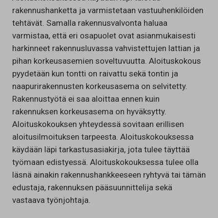
rakennushanketta ja varmistetaan vastuuhenkilöiden
tehtävät. Samalla rakennusvalvonta haluaa
varmistaa, että eri osapuolet ovat asianmukaisesti
harkinneet rakennusluvassa vahvistettujen lattian ja
pihan korkeusasemien soveltuvuutta. Aloituskokous
pyydetään kun tontti on raivattu sekä tontin ja
naapurirakennusten korkeusasema on selvitetty.
Rakennustyötä ei saa aloittaa ennen kuin
rakennuksen korkeusasema on hyväksytty.
Aloituskokouksen yhteydessä sovitaan erillisen
aloitusilmoituksen tarpeesta. Aloituskokouksessa
käydään läpi tarkastusasiakirja, jota tulee täyttää
työmaan edistyessä. Aloituskokouksessa tulee olla
läsnä ainakin rakennushankkeeseen ryhtyvä tai tämän
edustaja, rakennuksen pääsuunnittelija sekä
vastaava työnjohtaja.