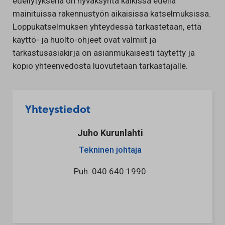
edellytyksenä on hyväksyntä kaikissa edellä
mainituissa rakennustyön aikaisissa katselmuksissa.
Loppukatselmuksen yhteydessä tarkastetaan, että
käyttö- ja huolto-ohjeet ovat valmiit ja
tarkastusasiakirja on asianmukaisesti täytetty ja
kopio yhteenvedosta luovutetaan tarkastajalle.
Yhteystiedot
Juho Kurunlahti
Tekninen johtaja
Puh.
040 640 1990