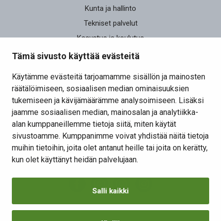
Kunta ja hallinto
Tekniset palvelut
Kasvatus ja koulutus
Elinvoima
Tämä sivusto käyttää evästeitä
Osallistu ja vaikuta
Käytämme evästeitä tarjoamamme sisällön ja mainosten
räätälöimiseen, sosiaalisen median ominaisuuksien
Yhteystiedot
tukemiseen ja kävijämäärämme analysoimiseen. Lisäksi
Kansalaisaloite
jaamme sosiaalisen median, mainosalan ja analytiikka-
alan kumppaneillemme tietoja siitä, miten käytät
Lomakkeet
sivustoamme. Kumppanimme voivat yhdistää näitä tietoja
Tietosuojaseloste
muihin tietoihin, joita olet antanut heille tai joita on kerätty,
Evästeiden hallinta
kun olet käyttänyt heidän palvelujaan.
Salli kaikki