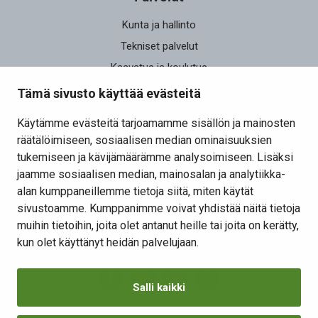
Kunta ja hallinto
Tekniset palvelut
Kasvatus ja koulutus
Elinvoima
Tämä sivusto käyttää evästeitä
Osallistu ja vaikuta
Käytämme evästeitä tarjoamamme sisällön ja mainosten
räätälöimiseen, sosiaalisen median ominaisuuksien
Yhteystiedot
tukemiseen ja kävijämäärämme analysoimiseen. Lisäksi
Kansalaisaloite
jaamme sosiaalisen median, mainosalan ja analytiikka-
alan kumppaneillemme tietoja siitä, miten käytät
Lomakkeet
sivustoamme. Kumppanimme voivat yhdistää näitä tietoja
Tietosuojaseloste
muihin tietoihin, joita olet antanut heille tai joita on kerätty,
Evästeiden hallinta
kun olet käyttänyt heidän palvelujaan.
Salli kaikki