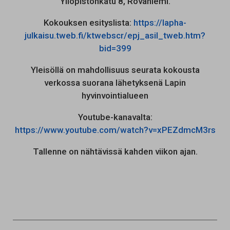
Yliopistonkatu 8, Rovaniemi.
Kokouksen esityslista:
https://lapha-
julkaisu.tweb.fi/ktwebscr/epj_asil_tweb.htm?
bid=399
Yleisöllä on mahdollisuus seurata kokousta
verkossa suorana lähetyksenä Lapin
hyvinvointialueen
Youtube-kanavalta:
https://www.youtube.com/watch?v=xPEZdmcM3rs
Tallenne on nähtävissä kahden viikon ajan.