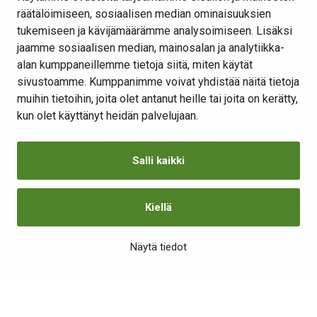
räätälöimiseen, sosiaalisen median ominaisuuksien
Yhteystiedot
tukemiseen ja kävijämäärämme analysoimiseen. Lisäksi
Kansalaisaloite
jaamme sosiaalisen median, mainosalan ja analytiikka-
alan kumppaneillemme tietoja siitä, miten käytät
Lomakkeet
sivustoamme. Kumppanimme voivat yhdistää näitä tietoja
Tietosuojaseloste
muihin tietoihin, joita olet antanut heille tai joita on kerätty,
Evästeiden hallinta
kun olet käyttänyt heidän palvelujaan.
Salli kaikki
Kiellä
Saavutettavuusseloste
Näytä tiedot