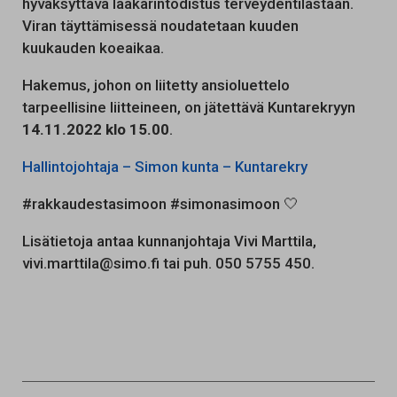
hyväksyttävä lääkärintodistus terveydentilastaan.
Viran täyttämisessä noudatetaan kuuden
kuukauden koeaikaa.
Hakemus, johon on liitetty ansioluettelo
tarpeellisine liitteineen, on jätettävä Kuntarekryyn
14.11.2022 klo 15.00
.
Hallintojohtaja – Simon kunta – Kuntarekry
#rakkaudestasimoon #simonasimoon 🤍
Lisätietoja antaa kunnanjohtaja Vivi Marttila,
vivi.marttila@simo.fi tai puh. 050 5755 450.