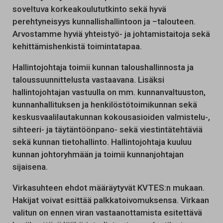
soveltuva korkeakoulututkinto sekä hyvä
perehtyneisyys kunnallishallintoon ja –talouteen.
Arvostamme hyviä yhteistyö- ja johtamistaitoja sekä
kehittämishenkistä toimintatapaa.
Hallintojohtaja toimii kunnan taloushallinnosta ja
taloussuunnittelusta vastaavana. Lisäksi
hallintojohtajan vastuulla on mm. kunnanvaltuuston,
kunnanhallituksen ja henkilöstötoimikunnan sekä
keskusvaalilautakunnan kokousasioiden valmistelu-,
sihteeri- ja täytäntöönpano- sekä viestintätehtäviä
sekä kunnan tietohallinto. Hallintojohtaja kuuluu
kunnan johtoryhmään ja toimii kunnanjohtajan
sijaisena.
Virkasuhteen ehdot määräytyvät KVTES:n mukaan.
Hakijat voivat esittää palkkatoivomuksensa. Virkaan
valitun on ennen viran vastaanottamista esitettävä