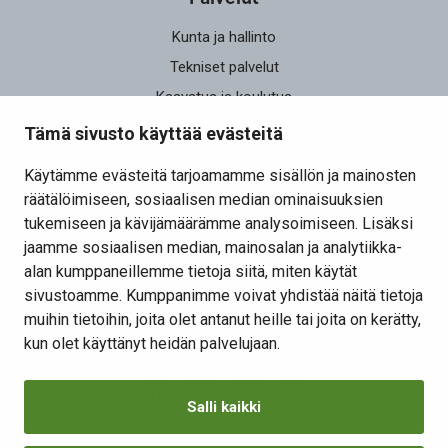
Kunta ja hallinto
Tekniset palvelut
Kasvatus ja koulutus
Elinvoima
Tämä sivusto käyttää evästeitä
Osallistu ja vaikuta
Käytämme evästeitä tarjoamamme sisällön ja mainosten
räätälöimiseen, sosiaalisen median ominaisuuksien
Yhteystiedot
tukemiseen ja kävijämäärämme analysoimiseen. Lisäksi
Kansalaisaloite
jaamme sosiaalisen median, mainosalan ja analytiikka-
alan kumppaneillemme tietoja siitä, miten käytät
Lomakkeet
sivustoamme. Kumppanimme voivat yhdistää näitä tietoja
Tietosuojaseloste
muihin tietoihin, joita olet antanut heille tai joita on kerätty,
Evästeiden hallinta
kun olet käyttänyt heidän palvelujaan.
Salli kaikki