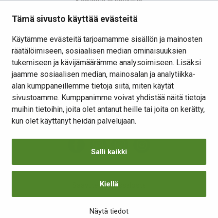
Kasvatus ja koulutus
Elinvoima
Tämä sivusto käyttää evästeitä
Osallistu ja vaikuta
Käytämme evästeitä tarjoamamme sisällön ja mainosten
räätälöimiseen, sosiaalisen median ominaisuuksien
Yhteystiedot
tukemiseen ja kävijämäärämme analysoimiseen. Lisäksi
Kansalaisaloite
jaamme sosiaalisen median, mainosalan ja analytiikka-
alan kumppaneillemme tietoja siitä, miten käytät
Lomakkeet
sivustoamme. Kumppanimme voivat yhdistää näitä tietoja
Tietosuojaseloste
muihin tietoihin, joita olet antanut heille tai joita on kerätty,
Evästeiden hallinta
kun olet käyttänyt heidän palvelujaan.
Salli kaikki
Kiellä
Saavutettavuusseloste
Näytä tiedot