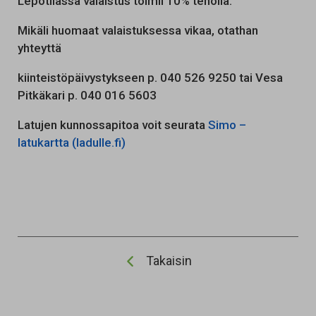
Lepotilassa valaistus toimii 10% teholla.
Mikäli huomaat valaistuksessa vikaa, otathan
yhteyttä
kiinteistöpäivystykseen p. 040 526 9250 tai Vesa
Pitkäkari p. 040 016 5603
Latujen kunnossapitoa voit seurata
Simo –
latukartta (ladulle.fi)
Takaisin