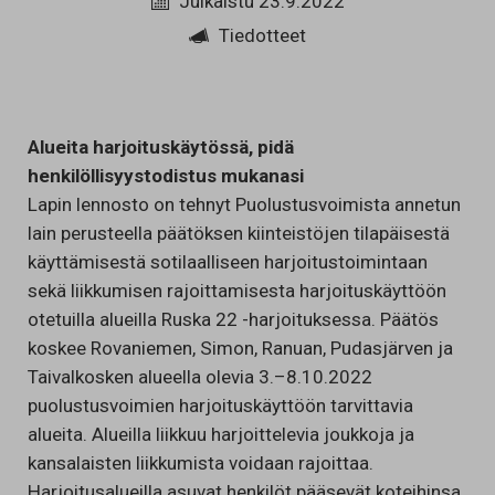
Julkaistu 23.9.2022
Tiedotteet
Alueita harjoituskäytössä, pidä
henkilöllisyystodistus mukanasi
Lapin lennosto on tehnyt Puolustusvoimista annetun
lain perusteella päätöksen kiinteistöjen tilapäisestä
käyttämisestä sotilaalliseen harjoitustoimintaan
sekä liikkumisen rajoittamisesta harjoituskäyttöön
otetuilla alueilla Ruska 22 -harjoituksessa. Päätös
koskee Rovaniemen, Simon, Ranuan, Pudasjärven ja
Taivalkosken alueella olevia 3.–8.10.2022
puolustusvoimien harjoituskäyttöön tarvittavia
alueita. Alueilla liikkuu harjoittelevia joukkoja ja
kansalaisten liikkumista voidaan rajoittaa.
Harjoitusalueilla asuvat henkilöt pääsevät koteihinsa