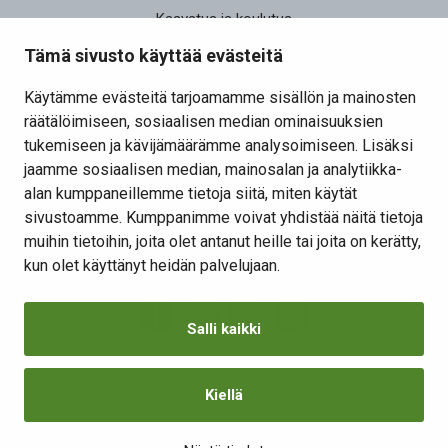
Kasvatus ja koulutus
Elinvoima
Tämä sivusto käyttää evästeitä
Osallistu ja vaikuta
Käytämme evästeitä tarjoamamme sisällön ja mainosten
räätälöimiseen, sosiaalisen median ominaisuuksien
Yhteystiedot
tukemiseen ja kävijämäärämme analysoimiseen. Lisäksi
Kansalaisaloite
jaamme sosiaalisen median, mainosalan ja analytiikka-
alan kumppaneillemme tietoja siitä, miten käytät
Lomakkeet
sivustoamme. Kumppanimme voivat yhdistää näitä tietoja
Tietosuojaseloste
muihin tietoihin, joita olet antanut heille tai joita on kerätty,
Evästeiden hallinta
kun olet käyttänyt heidän palvelujaan.
Salli kaikki
Kiellä
Saavutettavuusseloste