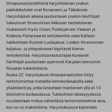
Ilmapuolustustehtäviä harjoittelevan joukon
päätukikohdat ovat Rovaniemi ja Tikkakoski.
Harjoituksen aikana puolustavan joukon hävittäjät
tukeutuvat Ilmavoimien liikkuvan taistelutavan
mukaisesti myös Oulun, Pudasjärven, Vaasan ja
Kokkola-Pietarsaaren lentokentille sekä Kallaxin
tukikohtaan Ruotsin Luulajassa. Lisäksi Ilmavoimien
kuljetus- ja yhteyskoneet käyttävät Kemin
lentokenttää. Harjoitusvastustajaa kuvaavat
hävittäjät puolestaan operoivat Karjalan lennoston
Rissalan tukikohdasta.
Ruska 22 -harjoituksen ilmaoperaatioihin liittyy
lentotoimintaa matalilla lentokorkeuksilla sekä
yliäänilentoja, jotka lennetään mantereen yllä yli 10
kilometrin korkeudessa. Tukikohtien läheisyydessä
noudatetaan melua vähentäviä lentomenetelmiä aina,
kun se on mahdollista. Harjoituksessa käytetään