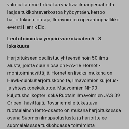
valmiuttamme toteuttaa vaativia ilmaoperaatioita
laajaa tukikohtaverkostoa hyödyntäen, kertoo
harjoituksen johtaja, Ilmavoimien operaatiopäällikkö
eversti Henrik Elo.
Lentotoimintaa ympäri vuorokauden 5.‒8.
lokakuuta
Harjoitukseen osallistuu yhteensä noin 50 ilma-
alusta, joista suurin osa on F/A-18 Hornet -
monitoimihävittäjiä. Hornetien lisäksi mukana on
Hawk-suihkuharjoituskoneita, Ilmavoimien kuljetus-
ja yhteyskonekalustoa, Maavoimien NH90-
kuljetushelikopteri sekä Ruotsin ilmavoimien JAS 39
Gripen -hävittäjiä. Rovaniemelle tukeutuva
ruotsalainen lento-osasto on mukana harjoituksessa
osana Suomen ilmapuolustusta ja harjoittelee
suomalaisessa tukikohdassa toimimista.