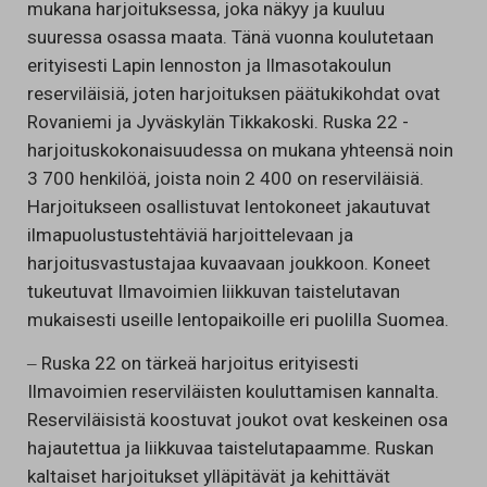
mukana harjoituksessa, joka näkyy ja kuuluu
suuressa osassa maata. Tänä vuonna koulutetaan
erityisesti Lapin lennoston ja Ilmasotakoulun
reserviläisiä, joten harjoituksen päätukikohdat ovat
Rovaniemi ja Jyväskylän Tikkakoski. Ruska 22 -
harjoituskokonaisuudessa on mukana yhteensä noin
3 700 henkilöä, joista noin 2 400 on reserviläisiä.
Harjoitukseen osallistuvat lentokoneet jakautuvat
ilmapuolustustehtäviä harjoittelevaan ja
harjoitusvastustajaa kuvaavaan joukkoon. Koneet
tukeutuvat Ilmavoimien liikkuvan taistelutavan
mukaisesti useille lentopaikoille eri puolilla Suomea.
‒ Ruska 22 on tärkeä harjoitus erityisesti
Ilmavoimien reserviläisten kouluttamisen kannalta.
Reserviläisistä koostuvat joukot ovat keskeinen osa
hajautettua ja liikkuvaa taistelutapaamme. Ruskan
kaltaiset harjoitukset ylläpitävät ja kehittävät