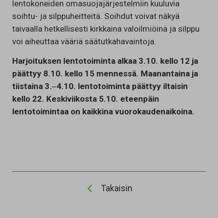
lentokoneiden omasuojajärjestelmiin kuuluvia
soihtu- ja silppuheitteitä. Soihdut voivat näkyä
taivaalla hetkellisesti kirkkaina valoilmiöinä ja silppu
voi aiheuttaa vääriä säätutkahavaintoja.
Harjoituksen lentotoiminta alkaa 3.10. kello 12 ja
päättyy 8.10. kello 15 mennessä. Maanantaina ja
tiistaina 3.‒4.10. lentotoiminta päättyy iltaisin
kello 22. Keskiviikosta 5.10. eteenpäin
lentotoimintaa on kaikkina vuorokaudenaikoina.
Takaisin