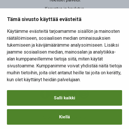
Kasvatus ja koulutus
Elinvoima
Tämä sivusto käyttää evästeitä
Osallistu ja vaikuta
Käytämme evästeitä tarjoamamme sisällön ja mainosten
räätälöimiseen, sosiaalisen median ominaisuuksien
Yhteystiedot
tukemiseen ja kävijämäärämme analysoimiseen. Lisäksi
Kansalaisaloite
jaamme sosiaalisen median, mainosalan ja analytiikka-
alan kumppaneillemme tietoja siitä, miten käytät
Lomakkeet
sivustoamme. Kumppanimme voivat yhdistää näitä tietoja
Tietosuojaseloste
muihin tietoihin, joita olet antanut heille tai joita on kerätty,
Evästeiden hallinta
kun olet käyttänyt heidän palvelujaan.
Salli kaikki
Kiellä
Saavutettavuusseloste