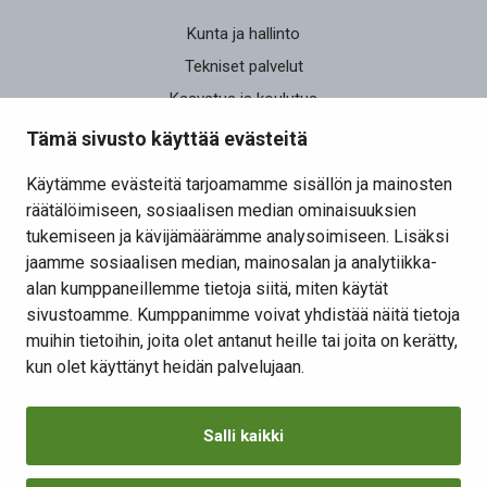
Kunta ja hallinto
Tekniset palvelut
Kasvatus ja koulutus
Elinvoima
Tämä sivusto käyttää evästeitä
Osallistu ja vaikuta
Käytämme evästeitä tarjoamamme sisällön ja mainosten
räätälöimiseen, sosiaalisen median ominaisuuksien
Yhteystiedot
tukemiseen ja kävijämäärämme analysoimiseen. Lisäksi
Kansalaisaloite
jaamme sosiaalisen median, mainosalan ja analytiikka-
alan kumppaneillemme tietoja siitä, miten käytät
Lomakkeet
sivustoamme. Kumppanimme voivat yhdistää näitä tietoja
Tietosuojaseloste
muihin tietoihin, joita olet antanut heille tai joita on kerätty,
Evästeiden hallinta
kun olet käyttänyt heidän palvelujaan.
Salli kaikki