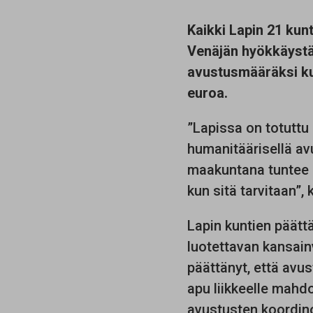
Kaikki Lapin 21 kun
Venäjän hyökkäystä
avustusmääräksi kun
euroa.
”Lapissa on totuttu
humanitäärisellä av
maakuntana tuntee r
kun sitä tarvitaan”,
Lapin kuntien päätt
luotettavan kansain
päättänyt, että avus
apu liikkeelle mahdo
avustusten koordin