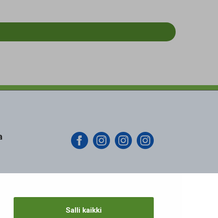
a
Salli kaikki