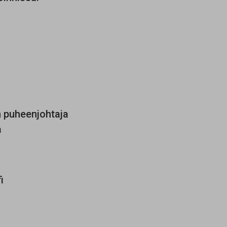
n puheenjohtaja
a
i