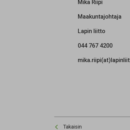
Mika Riipi
Maakuntajohtaja
Lapin liitto
044 767 4200
mika.riipi(at)lapinliit
Takaisin