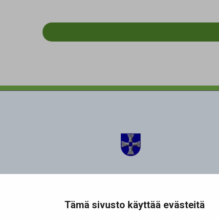
Simon kunta
Ratatie 6
Tämä sivusto käyttää evästeitä
95200 Simo
Puh. (016) 269 111