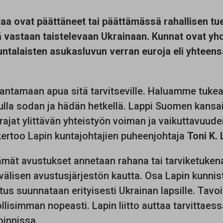
taa ovat päättäneet tai päättämässä rahallisen t
 vastaan taistelevaan Ukrainaan. Kunnat ovat yhd
talaisten asukasluvun verran euroja eli yhteens
 antamaan apua sitä tarvitseville. Haluamme tukea
ulla sodan ja hädän hetkellä. Lappi Suomen kansa
ajat ylittävän yhteistyön voiman ja vaikuttavuude
 kertoo Lapin kuntajohtajien puheenjohtaja
Toni K. 
ämät avustukset annetaan rahana tai tarviketuken
välisen avustusjärjestön kautta. Osa Lapin kunni
tus suunnataan erityisesti Ukrainan lapsille. Tav
llisimman nopeasti. Lapin liitto auttaa tarvittaess
oinnissa.