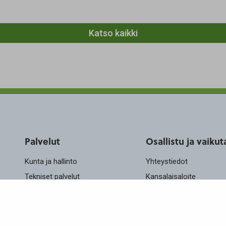
Katso kaikki
Palvelut
Osallistu ja vaikut
Kunta ja hallinto
Yhteystiedot
Tekniset palvelut
Kansalaisaloite
Kasvatus ja koulutus
Lomakkeet
Elinvoima
Tietosuojaseloste
Evästeiden hallinta