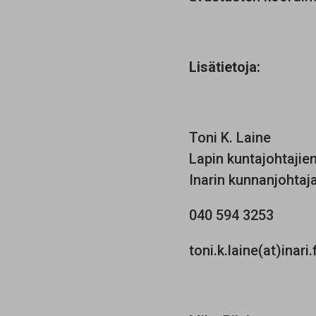
Lisätietoja:
Toni K. Laine
Lapin kuntajohtajie
Inarin kunnanjohtaj
040 594 3253
toni.k.laine(at)inari.f