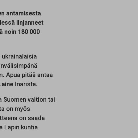
uen antamisesta
essä linjanneet
ä noin 180 000
 ukrainalaisia
invälisimpänä
n. Apua pitää antaa
Laine
Inarista.
a Suomen valtion tai
sta on myös
oitteena on saada
a Lapin kuntia