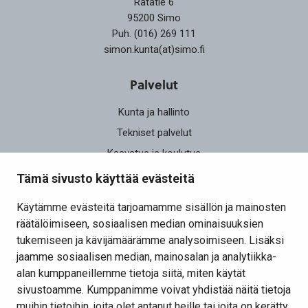
Ratatie 6
95200 Simo
Puh. (016) 269 111
simon.kunta(at)simo.fi
Palvelut
Kunta ja hallinto
Tekniset palvelut
Kasvatus ja koulutus
Elinvoima
Tämä sivusto käyttää evästeitä
Osallistu ja vaikuta
Käytämme evästeitä tarjoamamme sisällön ja mainosten
räätälöimiseen, sosiaalisen median ominaisuuksien
Yhteystiedot
tukemiseen ja kävijämäärämme analysoimiseen. Lisäksi
Kansalaisaloite
jaamme sosiaalisen median, mainosalan ja analytiikka-
alan kumppaneillemme tietoja siitä, miten käytät
Lomakkeet
sivustoamme. Kumppanimme voivat yhdistää näitä tietoja
Tietosuojaseloste
muihin tietoihin, joita olet antanut heille tai joita on kerätty,