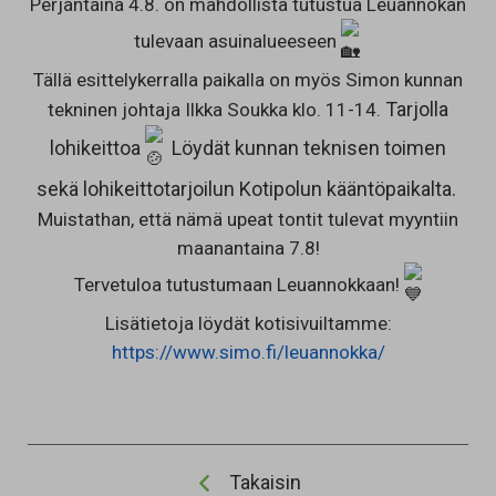
Perjantaina 4.8. on mahdollista tutustua Leuannokan
tulevaan asuinalueeseen
Tällä esittelykerralla paikalla on myös Simon kunnan
Tarjolla
tekninen johtaja Ilkka Soukka klo. 11-14.
lohikeittoa
Löydät kunnan teknisen toimen
sekä lohikeittotarjoilun Kotipolun kääntöpaikalta.
Muistathan, että nämä upeat tontit tulevat myyntiin
maanantaina 7.8!
Tervetuloa tutustumaan Leuannokkaan!
Lisätietoja löydät kotisivuiltamme:
https://www.simo.fi/leuannokka/
Takaisin