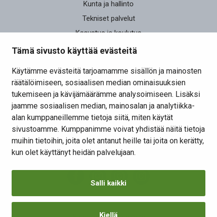
Kunta ja hallinto
Tekniset palvelut
Kasvatus ja koulutus
Elinvoima
Tämä sivusto käyttää evästeitä
Osallistu ja vaikuta
Käytämme evästeitä tarjoamamme sisällön ja mainosten
räätälöimiseen, sosiaalisen median ominaisuuksien
Yhteystiedot
tukemiseen ja kävijämäärämme analysoimiseen. Lisäksi
Kansalaisaloite
jaamme sosiaalisen median, mainosalan ja analytiikka-
alan kumppaneillemme tietoja siitä, miten käytät
Lomakkeet
sivustoamme. Kumppanimme voivat yhdistää näitä tietoja
Tietosuojaseloste
muihin tietoihin, joita olet antanut heille tai joita on kerätty,
Evästeiden hallinta
kun olet käyttänyt heidän palvelujaan.
Salli kaikki
Kiellä
Saavutettavuusseloste