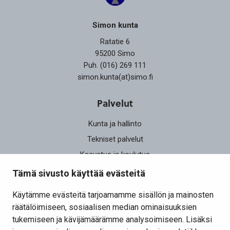
Simon kunta
Ratatie 6
95200 Simo
Puh. (016) 269 111
simon.kunta(at)simo.fi
Palvelut
Kunta ja hallinto
Tekniset palvelut
Kasvatus ja koulutus
Elinvoima
Tämä sivusto käyttää evästeitä
Osallistu ja vaikuta
Käytämme evästeitä tarjoamamme sisällön ja mainosten
räätälöimiseen, sosiaalisen median ominaisuuksien
Yhteystiedot
tukemiseen ja kävijämäärämme analysoimiseen. Lisäksi
Kansalaisaloite