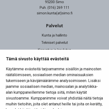
95200 Simo
Puh. (016) 269 111
simon.kunta(at)simo.fi
Palvelut
Kunta ja hallinto
Tekniset palvelut
Kasvatus ja koulutus
Elinvoima
Tämä sivusto käyttää evästeitä
Osallistu ja vaikuta
Käytämme evästeitä tarjoamamme sisällön ja mainosten
räätälöimiseen, sosiaalisen median ominaisuuksien
Yhteystiedot
tukemiseen ja kävijämäärämme analysoimiseen. Lisäksi
Kansalaisaloite
jaamme sosiaalisen median, mainosalan ja analytiikka-
alan kumppaneillemme tietoja siitä, miten käytät
Lomakkeet
sivustoamme. Kumppanimme voivat yhdistää näitä tietoja
Tietosuojaseloste
muihin tietoihin, joita olet antanut heille tai joita on kerätty,
Evästeiden hallinta