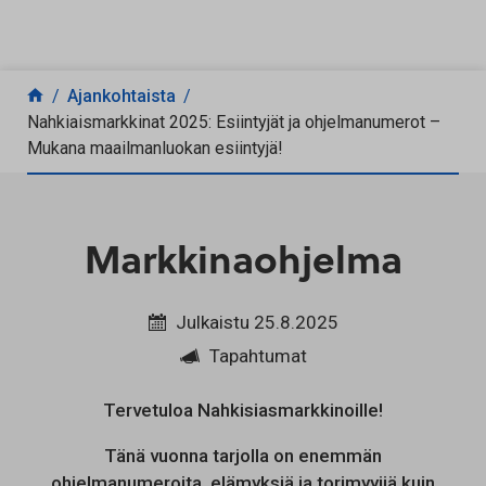
Siirry sisältöön
Ajankohtaista
Nahkiaismarkkinat 2025: Esiintyjät ja ohjelmanumerot –
Mukana maailmanluokan esiintyjä!
Markkinaohjelma
Julkaistu 25.8.2025
Tapahtumat
Tervetuloa Nahkisiasmarkkinoille!
Tänä vuonna tarjolla on enemmän
ohjelmanumeroita, elämyksiä ja torimyyjiä kuin