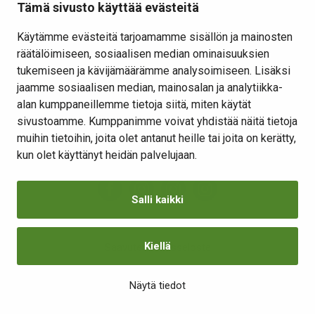
Elinvoima
Tämä sivusto käyttää evästeitä
Osallistu ja vaikuta
Käytämme evästeitä tarjoamamme sisällön ja mainosten
räätälöimiseen, sosiaalisen median ominaisuuksien
Yhteystiedot
tukemiseen ja kävijämäärämme analysoimiseen. Lisäksi
Kansalaisaloite
jaamme sosiaalisen median, mainosalan ja analytiikka-
alan kumppaneillemme tietoja siitä, miten käytät
Lomakkeet
sivustoamme. Kumppanimme voivat yhdistää näitä tietoja
Tietosuojaseloste
muihin tietoihin, joita olet antanut heille tai joita on kerätty,
Evästeiden hallinta
kun olet käyttänyt heidän palvelujaan.
Salli kaikki
Kiellä
Saavutettavuusseloste
Näytä tiedot