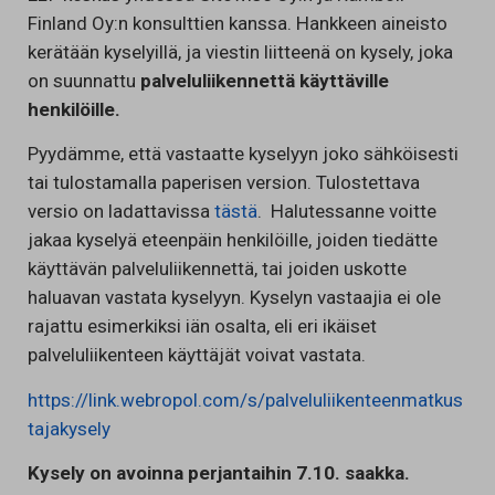
Finland Oy:n konsulttien kanssa. Hankkeen aineisto
kerätään kyselyillä, ja viestin liitteenä on kysely, joka
on suunnattu
palveluliikennettä käyttäville
henkilöille.
Pyydämme, että vastaatte kyselyyn joko sähköisesti
tai tulostamalla paperisen version. Tulostettava
versio on ladattavissa
tästä
. Halutessanne voitte
jakaa kyselyä eteenpäin henkilöille, joiden tiedätte
käyttävän palveluliikennettä, tai joiden uskotte
haluavan vastata kyselyyn. Kyselyn vastaajia ei ole
rajattu esimerkiksi iän osalta, eli eri ikäiset
palveluliikenteen käyttäjät voivat vastata.
https://link.webropol.com/s/palveluliikenteenmatkus
tajakysely
Kysely on avoinna perjantaihin 7.10. saakka.