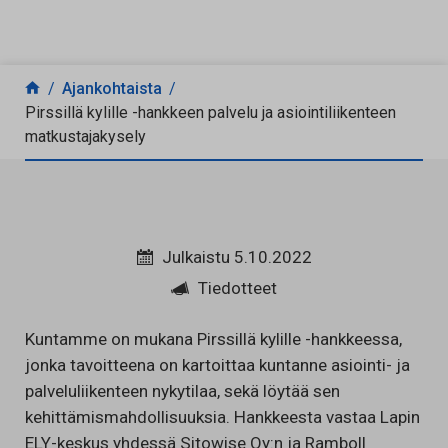
Siirry sisältöön
Ajankohtaista
Pirssillä kylille -hankkeen palvelu ja asiointiliikenteen
matkustajakysely
Julkaistu 5.10.2022
Tiedotteet
Kuntamme on mukana Pirssillä kylille -hankkeessa,
jonka tavoitteena on kartoittaa kuntanne asiointi- ja
palveluliikenteen nykytilaa, sekä löytää sen
kehittämismahdollisuuksia. Hankkeesta vastaa Lapin
ELY-keskus yhdessä Sitowise Oy:n ja Ramboll