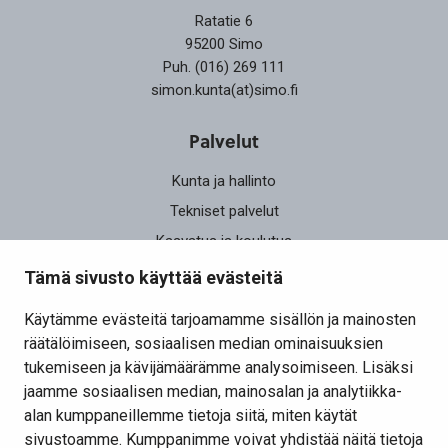
Ratatie 6
95200 Simo
Puh. (016) 269 111
simon.kunta(at)simo.fi
Palvelut
Kunta ja hallinto
Tekniset palvelut
Kasvatus ja koulutus
Elinvoima
Tämä sivusto käyttää evästeitä
Osallistu ja vaikuta
Käytämme evästeitä tarjoamamme sisällön ja mainosten
räätälöimiseen, sosiaalisen median ominaisuuksien
Yhteystiedot
tukemiseen ja kävijämäärämme analysoimiseen. Lisäksi
Kansalaisaloite
jaamme sosiaalisen median, mainosalan ja analytiikka-
alan kumppaneillemme tietoja siitä, miten käytät
Lomakkeet
sivustoamme. Kumppanimme voivat yhdistää näitä tietoja
Tietosuojaseloste