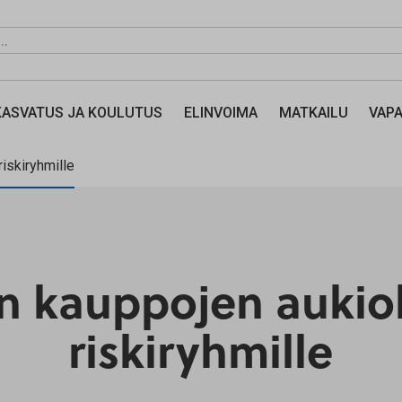
KASVATUS JA KOULUTUS
ELINVOIMA
MATKAILU
VAPA
iskiryhmille
n kauppojen aukiol
riskiryhmille