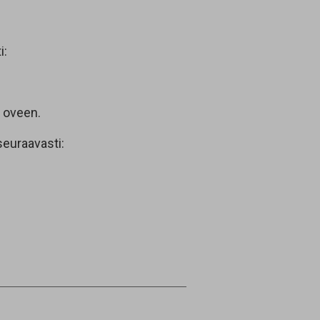
i:
a oveen.
seuraavasti: