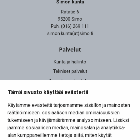
Simon kunta
Ratatie 6
95200 Simo
Puh. (016) 269 111
simon.kunta(at)simo.fi
Palvelut
Kunta ja hallinto
Tekniset palvelut
Kasvatus ja koulutus
Elinvoima
Tämä sivusto käyttää evästeitä
Osallistu ja vaikuta
Käytämme evästeitä tarjoamamme sisällön ja mainosten
räätälöimiseen, sosiaalisen median ominaisuuksien
Yhteystiedot
tukemiseen ja kävijämäärämme analysoimiseen. Lisäksi
Kansalaisaloite
jaamme sosiaalisen median, mainosalan ja analytiikka-
alan kumppaneillemme tietoja siitä, miten käytät
Lomakkeet