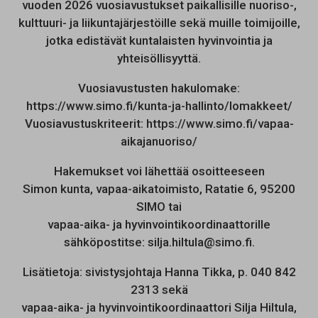
vuoden 2026 vuosiavustukset paikallisille nuoriso-,
kulttuuri- ja liikuntajärjestöille sekä muille toimijoille,
jotka edistävät kuntalaisten hyvinvointia ja
yhteisöllisyyttä.
Vuosiavustusten hakulomake:
https://www.simo.fi/kunta-ja-hallinto/lomakkeet/
Vuosiavustuskriteerit: https://www.simo.fi/vapaa-
aikajanuoriso/
Hakemukset voi lähettää osoitteeseen
Simon kunta, vapaa-aikatoimisto, Ratatie 6, 95200
SIMO tai
vapaa-aika- ja hyvinvointikoordinaattorille
sähköpostitse: silja.hiltula@simo.fi.
Lisätietoja: sivistysjohtaja Hanna Tikka, p. 040 842
2313 sekä
vapaa-aika- ja hyvinvointikoordinaattori Silja Hiltula,