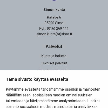
Simon kunta
Ratatie 6
95200 Simo
Puh. (016) 269 111
simon.kunta(at)simo.fi
Palvelut
Kunta ja hallinto
Tekniset palvelut
Kasvatus ja koulutus
Elinvoima
Tämä sivusto käyttää evästeitä
Osallistu ja vaikuta
Käytämme evästeitä tarjoamamme sisällön ja mainosten
räätälöimiseen, sosiaalisen median ominaisuuksien
Yhteystiedot
tukemiseen ja kävijämäärämme analysoimiseen. Lisäksi
Kansalaisaloite
jaamme sosiaalisen median, mainosalan ja analytiikka-