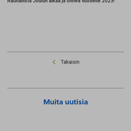
Rauhallista Joulun aikaa ja onnea vuodelle 2023!
Takaisin
Muita uutisia