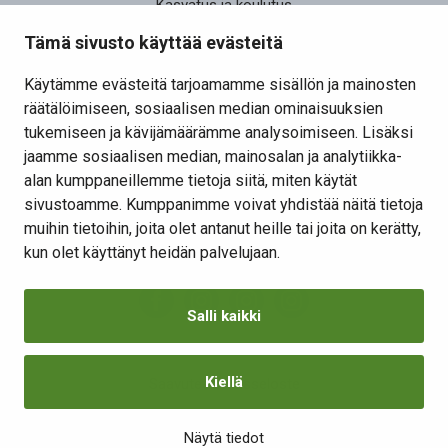
Kasvatus ja koulutus
Elinvoima
Tämä sivusto käyttää evästeitä
Osallistu ja vaikuta
Käytämme evästeitä tarjoamamme sisällön ja mainosten
räätälöimiseen, sosiaalisen median ominaisuuksien
Yhteystiedot
tukemiseen ja kävijämäärämme analysoimiseen. Lisäksi
Kansalaisaloite
jaamme sosiaalisen median, mainosalan ja analytiikka-
alan kumppaneillemme tietoja siitä, miten käytät
Lomakkeet
sivustoamme. Kumppanimme voivat yhdistää näitä tietoja
Tietosuojaseloste
muihin tietoihin, joita olet antanut heille tai joita on kerätty,
Evästeiden hallinta
kun olet käyttänyt heidän palvelujaan.
Salli kaikki
Kiellä
Saavutettavuusseloste
Näytä tiedot