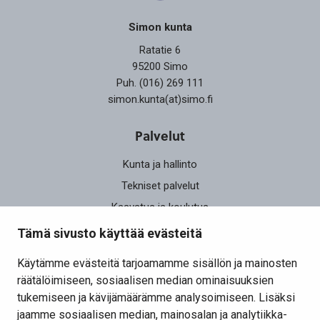
Simon kunta
Ratatie 6
95200 Simo
Puh. (016) 269 111
simon.kunta(at)simo.fi
Palvelut
Kunta ja hallinto
Tekniset palvelut
Kasvatus ja koulutus
Elinvoima
Tämä sivusto käyttää evästeitä
Osallistu ja vaikuta
Käytämme evästeitä tarjoamamme sisällön ja mainosten
räätälöimiseen, sosiaalisen median ominaisuuksien
Yhteystiedot
tukemiseen ja kävijämäärämme analysoimiseen. Lisäksi
Kansalaisaloite
jaamme sosiaalisen median, mainosalan ja analytiikka-