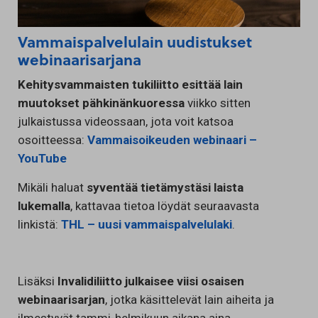
Vammaispalvelulain uudistukset
webinaarisarjana
Kehitysvammaisten tukiliitto
esittää lain
muutokset pähkinänkuoressa
viikko sitten
julkaistussa videossaan, jota voit katsoa
osoitteessa:
Vammaisoikeuden webinaari –
YouTube
Mikäli haluat
syventää tietämystäsi laista
lukemalla
, kattavaa tietoa löydät seuraavasta
linkistä:
THL – uusi vammaispalvelulaki
.
Lisäksi
Invalidiliitto julkaisee viisi osaisen
webinaarisarjan
, jotka käsittelevät lain aiheita ja