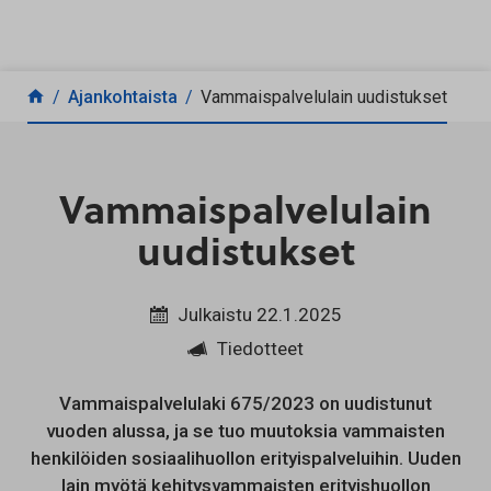
Siirry sisältöön
Ajankohtaista
Vammaispalvelulain uudistukset
Vammaispalvelulain
uudistukset
Julkaistu 22.1.2025
Tiedotteet
Vammaispalvelulaki 675/2023 on uudistunut
vuoden alussa, ja se tuo muutoksia vammaisten
henkilöiden sosiaalihuollon erityispalveluihin. Uuden
lain myötä kehitysvammaisten erityishuollon