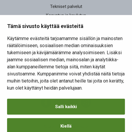
Tekniset palvelut
Kasvatus ja koulutus
Elinvoima
Tämä sivusto käyttää evästeitä
Osallistu ja vaikuta
Käytämme evästeitä tarjoamamme sisällön ja mainosten
räätälöimiseen, sosiaalisen median ominaisuuksien
Yhteystiedot
tukemiseen ja kävijämäärämme analysoimiseen. Lisäksi
Kansalaisaloite
jaamme sosiaalisen median, mainosalan ja analytiikka-
alan kumppaneillemme tietoja siitä, miten käytät
Lomakkeet
sivustoamme. Kumppanimme voivat yhdistää näitä tietoja
Tietosuojaseloste
muihin tietoihin, joita olet antanut heille tai joita on kerätty,
Evästeiden hallinta
kun olet käyttänyt heidän palvelujaan.
Salli kaikki
Kiellä
Saavutettavuusseloste