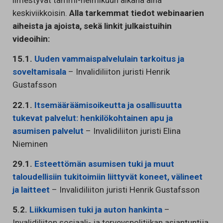
ilmestyvät tammi-helmikuun aikana aina
keskiviikkoisin.
Alla tarkemmat tiedot webinaarien
aiheista ja ajoista, sekä linkit julkaistuihin
videoihin:
15.1.
Uuden vammaispalvelulain tarkoitus ja
soveltamisala
– Invalidiliiton juristi Henrik
Gustafsson
22.1.
Itsemääräämisoikeutta ja osallisuutta
tukevat palvelut: henkilökohtainen apu ja
asumisen palvelut
– Invalidiliiton juristi Elina
Nieminen
29.1.
Esteettömän asumisen tuki ja muut
taloudellisiin tukitoimiin liittyvät koneet, välineet
ja laitteet
– Invalidiliiton juristi Henrik Gustafsson
5.2.
Liikkumisen tuki ja auton hankinta
–
Invalidiliiton sosiaali- ja terveyspolitiikan asiantuntija