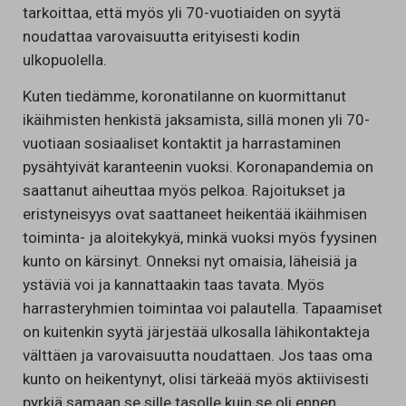
tarkoittaa, että myös yli 70-vuotiaiden on syytä
noudattaa varovaisuutta erityisesti kodin
ulkopuolella.
Kuten tiedämme, koronatilanne on kuormittanut
ikäihmisten henkistä jaksamista, sillä monen yli 70-
vuotiaan sosiaaliset kontaktit ja harrastaminen
pysähtyivät karanteenin vuoksi. Koronapandemia on
saattanut aiheuttaa myös pelkoa. Rajoitukset ja
eristyneisyys ovat saattaneet heikentää ikäihmisen
toiminta- ja aloitekykyä, minkä vuoksi myös fyysinen
kunto on kärsinyt. Onneksi nyt omaisia, läheisiä ja
ystäviä voi ja kannattaakin taas tavata. Myös
harrasteryhmien toimintaa voi palautella. Tapaamiset
on kuitenkin syytä järjestää ulkosalla lähikontakteja
välttäen ja varovaisuutta noudattaen. Jos taas oma
kunto on heikentynyt, olisi tärkeää myös aktiivisesti
pyrkiä samaan se sille tasolle kuin se oli ennen