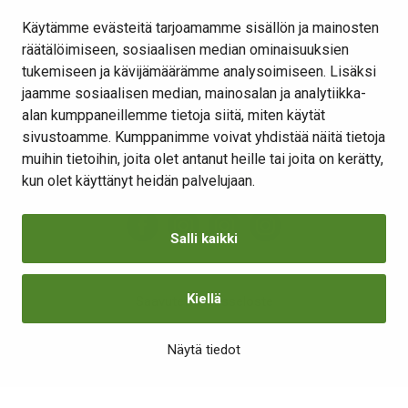
Osallistu ja vaikuta
Käytämme evästeitä tarjoamamme sisällön ja mainosten
räätälöimiseen, sosiaalisen median ominaisuuksien
Yhteystiedot
tukemiseen ja kävijämäärämme analysoimiseen. Lisäksi
Kansalaisaloite
jaamme sosiaalisen median, mainosalan ja analytiikka-
alan kumppaneillemme tietoja siitä, miten käytät
Lomakkeet
sivustoamme. Kumppanimme voivat yhdistää näitä tietoja
Tietosuojaseloste
muihin tietoihin, joita olet antanut heille tai joita on kerätty,
Evästeiden hallinta
kun olet käyttänyt heidän palvelujaan.
Salli kaikki
Kiellä
Saavutettavuusseloste
Näytä tiedot