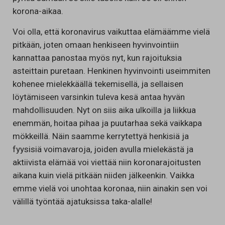
korona-aikaa.
Voi olla, että koronavirus vaikuttaa elämäämme vielä
pitkään, joten omaan henkiseen hyvinvointiin
kannattaa panostaa myös nyt, kun rajoituksia
asteittain puretaan. Henkinen hyvinvointi useimmiten
kohenee mielekkäällä tekemisellä, ja sellaisen
löytämiseen varsinkin tuleva kesä antaa hyvän
mahdollisuuden. Nyt on siis aika ulkoilla ja liikkua
enemmän, hoitaa pihaa ja puutarhaa sekä vaikkapa
mökkeillä. Näin saamme kerrytettyä henkisiä ja
fyysisiä voimavaroja, joiden avulla mielekästä ja
aktiivista elämää voi viettää niin koronarajoitusten
aikana kuin vielä pitkään niiden jälkeenkin. Vaikka
emme vielä voi unohtaa koronaa, niin ainakin sen voi
välillä työntää ajatuksissa taka-alalle!