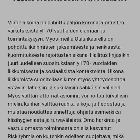
Viime aikoina on puhuttu paljon koronarajoitusten
vaikutuksista yli 70-vuotiaiden elämään ja
toimintakykyyn. Myös meillä Oulunkaarella on
pohdittu ikäihmisten jaksamisesta ja henkisestä
kuormituksesta rajoitusten aikana. Hallitus linjasikin
juuri uudelleen suosituksiaan yli 70- vuotiaiden
liikkumisesta ja sosiaalisista kontakteista. Ulkona
liikkumista suositellaan kuten myös yhteydenpitoa
ystäviin, läheisiin ja sukulaisiin sähköisin välinein.
Myös välttämättömät asioinnit voi hoitaa turvallisin
mielin, kunhan välttää ruuhka-aikoja ja tiedostaa ja
muistaa noudattaa annettuja ohjeita esimerkiksi
käsihygieniasta ja turvaväleistä. Oma harkinta ja
vastuu omasta toiminnasta on siis kasvanut.
Riskiryhmiä on kuitenkin edelleen suojeltava, mikä