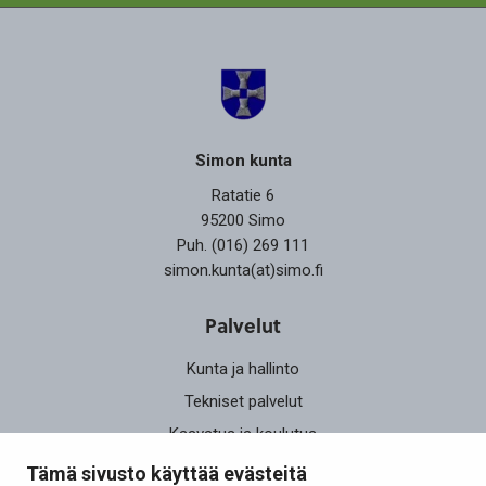
Simon kunta
Ratatie 6
95200 Simo
Puh. (016) 269 111
simon.kunta(at)simo.fi
Palvelut
Kunta ja hallinto
Tekniset palvelut
Kasvatus ja koulutus
Elinvoima
Tämä sivusto käyttää evästeitä