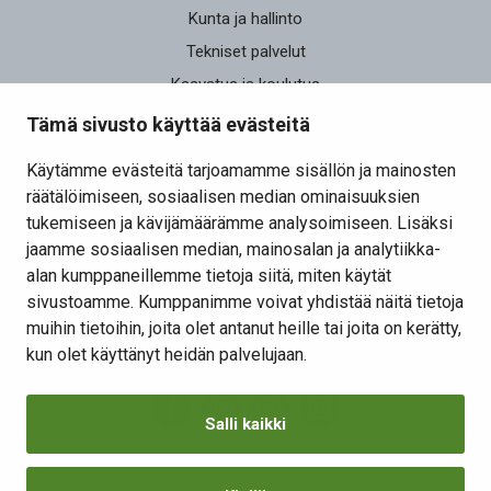
Kunta ja hallinto
Tekniset palvelut
Kasvatus ja koulutus
Elinvoima
Tämä sivusto käyttää evästeitä
Osallistu ja vaikuta
Käytämme evästeitä tarjoamamme sisällön ja mainosten
räätälöimiseen, sosiaalisen median ominaisuuksien
Yhteystiedot
tukemiseen ja kävijämäärämme analysoimiseen. Lisäksi
Kansalaisaloite
jaamme sosiaalisen median, mainosalan ja analytiikka-
alan kumppaneillemme tietoja siitä, miten käytät
Lomakkeet
sivustoamme. Kumppanimme voivat yhdistää näitä tietoja
Tietosuojaseloste
muihin tietoihin, joita olet antanut heille tai joita on kerätty,
Evästeiden hallinta
kun olet käyttänyt heidän palvelujaan.
Salli kaikki