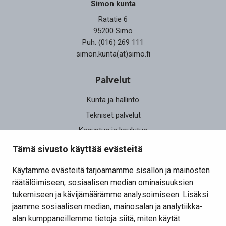
Simon kunta
Ratatie 6
95200 Simo
Puh. (016) 269 111
simon.kunta(at)simo.fi
Palvelut
Kunta ja hallinto
Tekniset palvelut
Kasvatus ja koulutus
Elinvoima
Tämä sivusto käyttää evästeitä
Osallistu ja vaikuta
Käytämme evästeitä tarjoamamme sisällön ja mainosten
räätälöimiseen, sosiaalisen median ominaisuuksien
Yhteystiedot
tukemiseen ja kävijämäärämme analysoimiseen. Lisäksi
Kansalaisaloite
jaamme sosiaalisen median, mainosalan ja analytiikka-
alan kumppaneillemme tietoja siitä, miten käytät
Lomakkeet