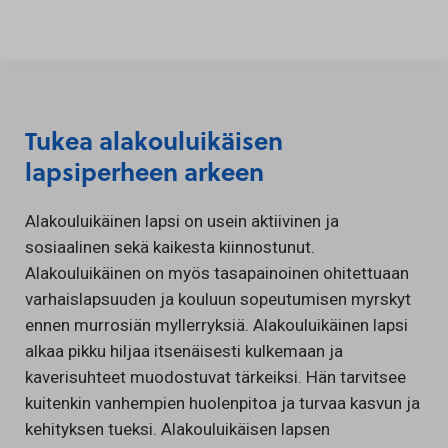
Siirry sisältöön
Tukea alakouluikäisen
lapsiperheen arkeen
Alakouluikäinen lapsi on usein aktiivinen ja
sosiaalinen sekä kaikesta kiinnostunut.
Alakouluikäinen on myös tasapainoinen ohitettuaan
varhaislapsuuden ja kouluun sopeutumisen myrskyt
ennen murrosiän myllerryksiä. Alakouluikäinen lapsi
alkaa pikku hiljaa itsenäisesti kulkemaan ja
kaverisuhteet muodostuvat tärkeiksi. Hän tarvitsee
kuitenkin vanhempien huolenpitoa ja turvaa kasvun ja
kehityksen tueksi. Alakouluikäisen lapsen