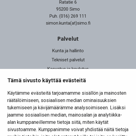
Ratatie 6
95200 Simo
Puh. (016) 269 111
simon.kunta(at)simo.fi
Palvelut
Kunta ja hallinto
Tekniset palvelut
Kasvatus ja koulutus
Elinvoima
Tämä sivusto käyttää evästeitä
Osallistu ja vaikuta
Käytämme evästeitä tarjoamamme sisällön ja mainosten
räätälöimiseen, sosiaalisen median ominaisuuksien
Yhteystiedot
tukemiseen ja kävijämäärämme analysoimiseen. Lisäksi
Kansalaisaloite
jaamme sosiaalisen median, mainosalan ja analytiikka-
alan kumppaneillemme tietoja siitä, miten käytät
Lomakkeet
sivustoamme. Kumppanimme voivat yhdistää näitä tietoja
Tietosuojaseloste