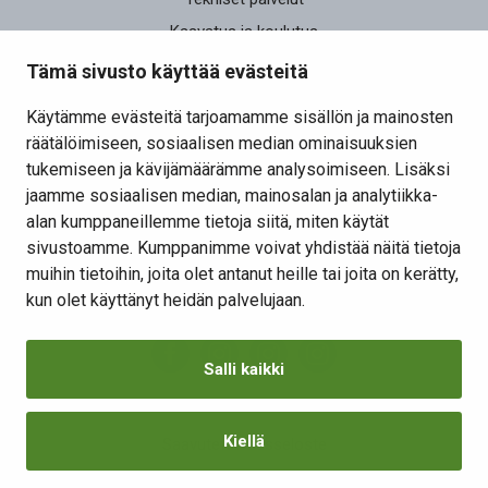
Kasvatus ja koulutus
Elinvoima
Tämä sivusto käyttää evästeitä
Osallistu ja vaikuta
Käytämme evästeitä tarjoamamme sisällön ja mainosten
räätälöimiseen, sosiaalisen median ominaisuuksien
Yhteystiedot
tukemiseen ja kävijämäärämme analysoimiseen. Lisäksi
Kansalaisaloite
jaamme sosiaalisen median, mainosalan ja analytiikka-
alan kumppaneillemme tietoja siitä, miten käytät
Lomakkeet
sivustoamme. Kumppanimme voivat yhdistää näitä tietoja
Tietosuojaseloste
muihin tietoihin, joita olet antanut heille tai joita on kerätty,
Evästeiden hallinta
kun olet käyttänyt heidän palvelujaan.
Salli kaikki
Kiellä
Saavutettavuusseloste