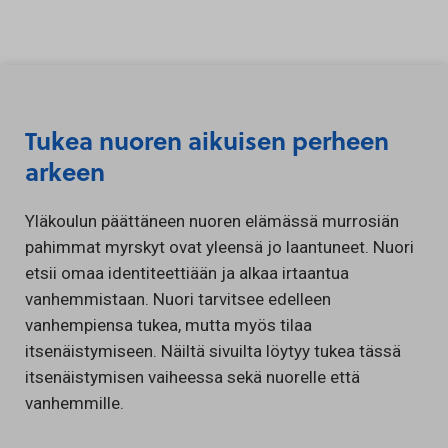
Siirry sisältöön
Tukea nuoren aikuisen perheen
arkeen
Yläkoulun päättäneen nuoren elämässä murrosiän
pahimmat myrskyt ovat yleensä jo laantuneet. Nuori
etsii omaa identiteettiään ja alkaa irtaantua
vanhemmistaan. Nuori tarvitsee edelleen
vanhempiensa tukea, mutta myös tilaa
itsenäistymiseen. Näiltä sivuilta löytyy tukea tässä
itsenäistymisen vaiheessa sekä nuorelle että
vanhemmille.