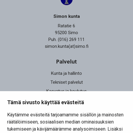
Simon kunta
Ratatie 6
95200 Simo
Puh. (016) 269 111
simon.kunta(at)simo.fi
Palvelut
Kunta ja hallinto
Tekniset palvelut
Kasvatus ja koulutus
Elinvoima
Tämä sivusto käyttää evästeitä
Osallistu ja vaikuta
Käytämme evästeitä tarjoamamme sisällön ja mainosten
räätälöimiseen, sosiaalisen median ominaisuuksien
Yhteystiedot
tukemiseen ja kävijämäärämme analysoimiseen. Lisäksi