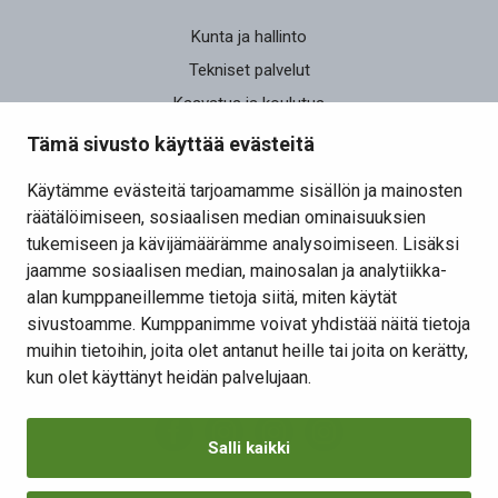
Kunta ja hallinto
Tekniset palvelut
Kasvatus ja koulutus
Elinvoima
Tämä sivusto käyttää evästeitä
Osallistu ja vaikuta
Käytämme evästeitä tarjoamamme sisällön ja mainosten
räätälöimiseen, sosiaalisen median ominaisuuksien
Yhteystiedot
tukemiseen ja kävijämäärämme analysoimiseen. Lisäksi
Kansalaisaloite
jaamme sosiaalisen median, mainosalan ja analytiikka-
alan kumppaneillemme tietoja siitä, miten käytät
Lomakkeet
sivustoamme. Kumppanimme voivat yhdistää näitä tietoja
Tietosuojaseloste
muihin tietoihin, joita olet antanut heille tai joita on kerätty,
Evästeiden hallinta
kun olet käyttänyt heidän palvelujaan.
Salli kaikki