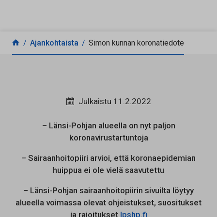
Siirry sisältöön
Ajankohtaista
Simon kunnan koronatiedote
Julkaistu 11.2.2022
– Länsi-Pohjan alueella on nyt paljon
koronavirustartuntoja
– Sairaanhoitopiiri arvioi, että koronaepidemian
huippua ei ole vielä saavutettu
– Länsi-Pohjan sairaanhoitopiirin sivuilta löytyy
alueella voimassa olevat ohjeistukset, suositukset
ja rajoitukset
lpshp.fi