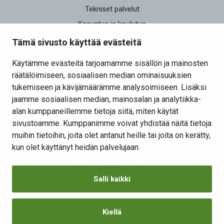
Tekniset palvelut
Kasvatus ja koulutus
Elinvoima
Tämä sivusto käyttää evästeitä
Osallistu ja vaikuta
Käytämme evästeitä tarjoamamme sisällön ja mainosten
räätälöimiseen, sosiaalisen median ominaisuuksien
Yhteystiedot
tukemiseen ja kävijämäärämme analysoimiseen. Lisäksi
Kansalaisaloite
jaamme sosiaalisen median, mainosalan ja analytiikka-
alan kumppaneillemme tietoja siitä, miten käytät
Lomakkeet
sivustoamme. Kumppanimme voivat yhdistää näitä tietoja
Tietosuojaseloste
muihin tietoihin, joita olet antanut heille tai joita on kerätty,
Evästeiden hallinta
kun olet käyttänyt heidän palvelujaan.
Salli kaikki
Kiellä
Saavutettavuusseloste