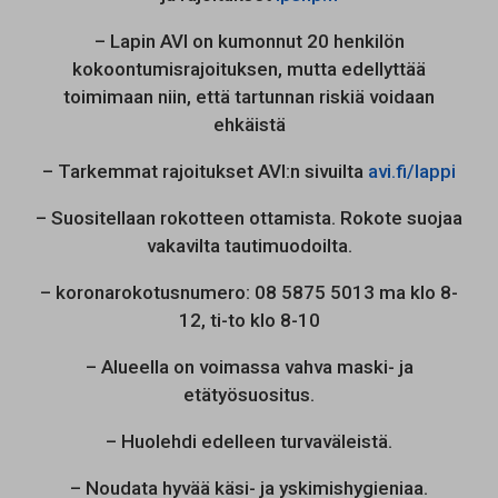
– Lapin AVI on kumonnut 20 henkilön
kokoontumisrajoituksen, mutta edellyttää
toimimaan niin, että tartunnan riskiä voidaan
ehkäistä
– Tarkemmat rajoitukset AVI:n sivuilta
avi.fi/lappi
– Suositellaan rokotteen ottamista. Rokote suojaa
vakavilta tautimuodoilta.
– koronarokotusnumero: 08 5875 5013 ma klo 8-
12, ti-to klo 8-10
– Alueella on voimassa vahva maski- ja
etätyösuositus.
– Huolehdi edelleen turvaväleistä.
– Noudata hyvää käsi- ja yskimishygieniaa.