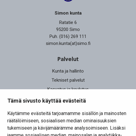
Simon kunta
Ratatie 6
95200 Simo
Puh. (016) 269 111
simon.kunta(at)simo.fi
Palvelut
Kunta ja hallinto
Tekniset palvelut
Kasvatus ja koulutus
Elinvoima
Tämä sivusto käyttää evästeitä
Osallistu ja vaikuta
Käytämme evästeitä tarjoamamme sisällön ja mainosten
räätälöimiseen, sosiaalisen median ominaisuuksien
Yhteystiedot
tukemiseen ja kävijämäärämme analysoimiseen. Lisäksi
Kansalaisaloite
jaamme sosiaalisen median, mainosalan ja analytiikka-