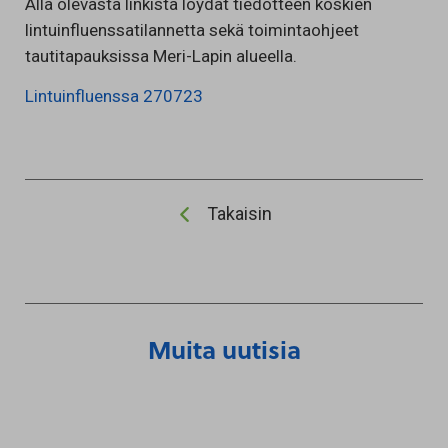
Alla olevasta linkistä löydät tiedotteen koskien
lintuinfluenssatilannetta sekä toimintaohjeet
tautitapauksissa Meri-Lapin alueella.
Lintuinfluenssa 270723
Takaisin
Muita uutisia